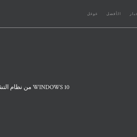
بار
الأفضل
غوغل
كيفية إزالة INTERNET EXPLORER 11 من نظام التشغيل WINDOWS 10