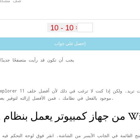
إحصل على جواب
عندما تقوم بالترقية إلى Windows 10 ، يجب أن تكون قد رأيت متصفحًا جديد
لها يسمى edge موجود بالفعل في نظامك ، فمن الأفضل إزالته لتوفير بعض المساحة أيضًا على نظامك.
بنظام Windows 10