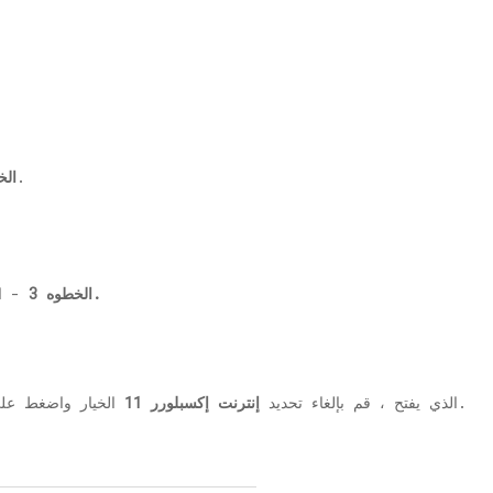
كما هو مبين أدناه.
الخ
تشغل أو إيقاف ميزات ويندوز.
الخطوه 3
- ال
الخيار واضغط على موافق.
في مربع حوار نظام ميزة windows الذي يفتح ، قم بإلغاء تحديد
إنترنت إكسبلورر 11