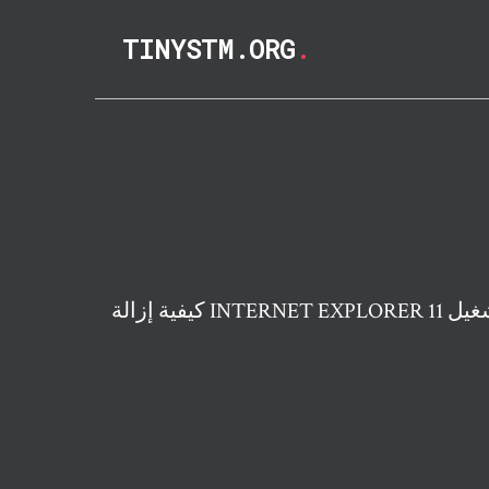
TINYSTM.ORG
.