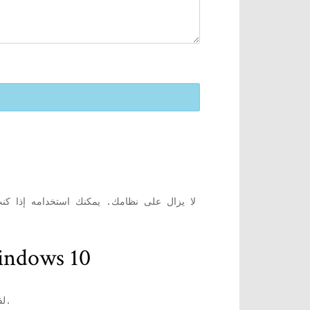
كيفية إلغاء تثبيت IE 11 من جهاز كمبيوتر يعمل 
- اضغط على مفتاح windows + x لفتح القائمة في الجانب الأيسر من الشاشة. انقر فوق لوحة التحكم فيه.