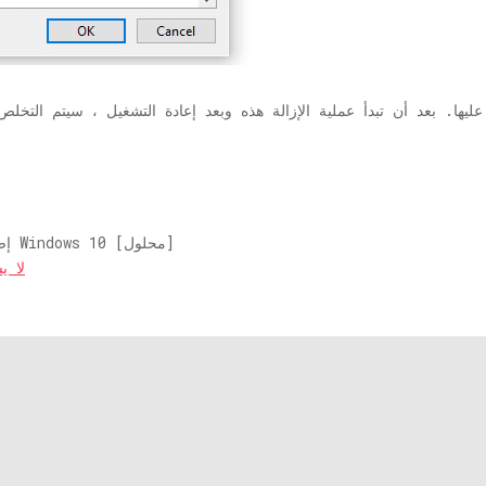
إصلاح مستكشف الملفات يتعذر فتحه على Windows 10 [محلول]
إصلاح lorer 11