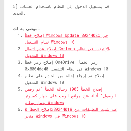
5] قم بتسجيل الدخول إلى النظام باستخدام الحساب
الجديد.
موصى به لك:
إصلاح خطأ Windows Update 8024402c في
نظام التشغيل Windows 10
إصلاح عدم اتصال Cortana بالإنترنت في نظام
التشغيل Windows 10
إصلاح رمز خطأ OneDrive رمز الخطأ:
0x8004de40 في نظام التشغيل Windows 10
إصلاح تم إرجاع إحالة من الخادم على نظام
التشغيل Windows 10
إصلاح الخطأ 1005 رسالة الخطأ 'تم رفض
الوصول' أثناء فتح مواقع الويب على جهاز كمبيوتر
يعمل بنظام Windows
إصلاح الخطأ 0x80244018 عند تثبيت التطبيقات من
متجر Windows في Windows 10