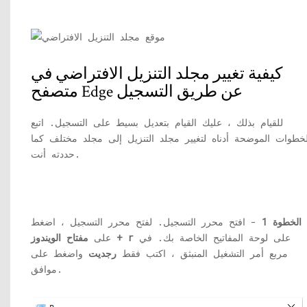
كيفية تغيير مجلد التنزيل الافتراضي في
متصفح Edge عن طريق التسجيل
للقيام بذلك ، عليك القيام بتعديل بسيط على التسجيل. اتبع
لخطوات الموضحة أدناه لتغيير مجلد التنزيل إلى مجلد مختلف كما
حددته أنت.
الخطوة 1
- افتح محرر التسجيل. لفتح محرر التسجيل ، اضغط
على لوحة المفاتيح الخاصة بك. في
مفتاح الويندوز + r
على
مربع أمر التشغيل المنبثق ، اكتب فقط
رجديت
واضغط على
موافق.