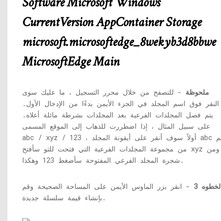
Software Microsoft Windows
CurrentVersion AppContainer Storage
microsoft.microsoftedge_8wekyb3d8bbwe
MicrosoftEdge Main
ملحوظة
- للتصفح من خلال محرر التسجيل ، ما عليك سوى
النقر فوق اسم المجلد في الجزء الأيمن بدءًا من الإدخال الأول.
يتم فصل المجلدات الفرعية بعد المجلدات بشرطة مائلة أعلاه.
على سبيل المثال ، إذا اضطررت للذهاب إلى الموقع المسمى
abc / xyz / 123 ، أولاً سوف أنقر على أيقونة المجلد abc ثم
من مجموعة المجلدات الفرعية التي فتحت للتو سأفتح xyz ومن
شجرة المجلد الفرعي المفتوحة سأضغط 123 وهكذا.
لخطوه 3
- انقر بزر الماوس الأيمن على المساحة الصحيحة وقم
بإنشاء قيمة سلسلة جديدة.