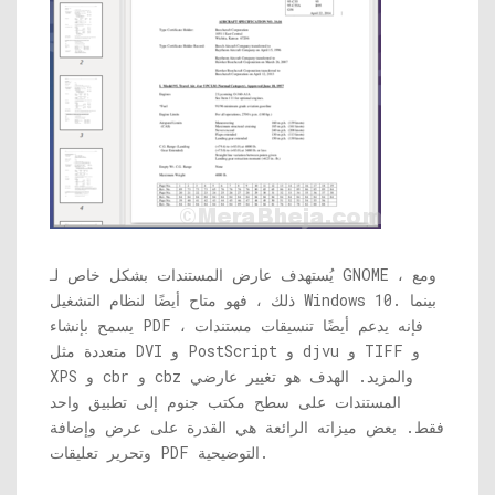
يُستهدف عارض المستندات بشكل خاص لـ GNOME ، ومع
ذلك ، فهو متاح أيضًا لنظام التشغيل Windows 10. بينما
يسمح بإنشاء PDF ، فإنه يدعم أيضًا تنسيقات مستندات
متعددة مثل DVI و PostScript و djvu و TIFF و
XPS و cbr و cbz والمزيد. الهدف هو تغيير عارضي
المستندات على سطح مكتب جنوم إلى تطبيق واحد
فقط. بعض ميزاته الرائعة هي القدرة على عرض وإضافة
وتحرير تعليقات PDF التوضيحية.