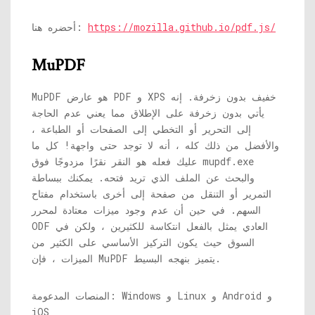
https://mozilla.github.io/pdf.js/
أحضره هنا:
MuPDF
MuPDF هو عارض PDF و XPS خفيف بدون زخرفة. إنه
يأتي بدون زخرفة على الإطلاق مما يعني عدم الحاجة
إلى التحرير أو التخطي إلى الصفحات أو الطباعة ،
والأفضل من ذلك كله ، أنه لا توجد حتى واجهة! كل ما
mupdf.exe
عليك فعله هو النقر نقرًا مزدوجًا فوق
والبحث عن الملف الذي تريد فتحه. يمكنك ببساطة
التمرير أو التنقل من صفحة إلى أخرى باستخدام مفتاح
السهم. في حين أن عدم وجود ميزات معتادة لمحرر
ODF العادي يمثل بالفعل انتكاسة للكثيرين ، ولكن في
السوق حيث يكون التركيز الأساسي على الكثير من
الميزات ، فإن MuPDF يتميز بنهجه البسيط.
المنصات المدعومة: Windows و Linux و Android و
iOS