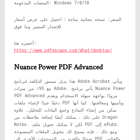
المنصات المدعومة: Windows 7/8/10
السعر: نسخة مجانية متاحة ؛ احصل على عرض أسعار
للإصدار المتميز وما فوق
أحضره هنا:
https://www.pdfescape.com/what/desktop/
Nuance Power PDF Advanced
هذا بديل ميسور التكلفة لبرنامج Adobe Acrobat ويأتي
مع 95٪ من ميزات Adobe. يأتي برنامج Nuance Power
PDF Advanced مزودًا بواجهة سهلة الاستخدام ويقدم
دعمًا جيدًا لإنشاء ملفات PDF وتأمينها ومعالجتها. كما أنها
تمكن من إنشاء النماذج وجمع البيانات للتحليل. علاوة
على ذلك ، يمكنك أيضًا إضافة ملاحظات من Dragon
Notes. لكن لا يمكنك تحويل ملف PDF إلى ePubs.
ومع ذلك ، فإنه يسمح لك بتحويل الملفات الممسوحة
ضوئيًا والعديد من المستندات الأخرى إلى PDF والعكس