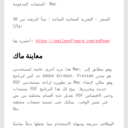
المنصات المدعومة: Mac
السعر - التجربة المجانية المتاحة ؛ تبدأ الترقية من 30
دولارًا
https://smilesoftware.com/pdfpen
أحضره هنا:
معاينة ماك
هذا مرة أخرى خاصة لمستخدمي Mac. وهو مطابق إلى
حد كبير لبرنامج Adobe Acrobat. Preview هو محرر
PDF تم تطويره لراحة مستخدمي Mac وهو مثالي لإنشاء
مستندات PDF جديدة وتحريرها. يتيح لك هذا البرنامج
تعديل عدة أقسام مختلفة من نص PDF وحتى الاقتصاص
في نفس الوقت. يمكنك حتى تسمية صفحات مختلفة
معًا.
الوظائف سريعة وسهلة الاستخدام مما يجعلها بديلاً مناسبًا