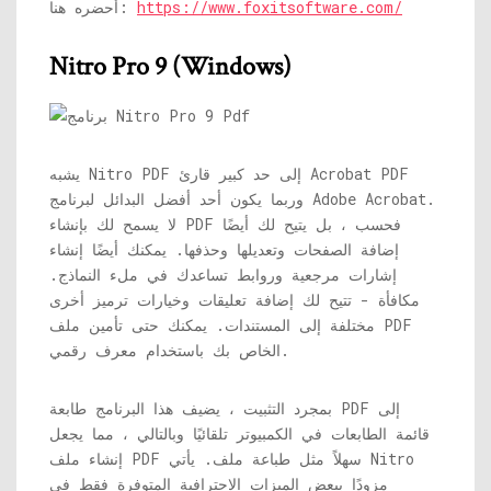
https://www.foxitsoftware.com/
أحضره هنا:
Nitro Pro 9 (Windows)
يشبه Nitro PDF إلى حد كبير قارئ Acrobat PDF
وربما يكون أحد أفضل البدائل لبرنامج Adobe Acrobat.
لا يسمح لك بإنشاء PDF فحسب ، بل يتيح لك أيضًا
إضافة الصفحات وتعديلها وحذفها. يمكنك أيضًا إنشاء
إشارات مرجعية وروابط تساعدك في ملء النماذج.
مكافأة - تتيح لك إضافة تعليقات وخيارات ترميز أخرى
مختلفة إلى المستندات. يمكنك حتى تأمين ملف PDF
الخاص بك باستخدام معرف رقمي.
بمجرد التثبيت ، يضيف هذا البرنامج طابعة PDF إلى
قائمة الطابعات في الكمبيوتر تلقائيًا وبالتالي ، مما يجعل
إنشاء ملف PDF سهلاً مثل طباعة ملف. يأتي Nitro
مزودًا ببعض الميزات الاحترافية المتوفرة فقط في