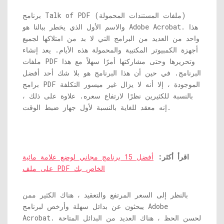
برنامج Talk of PDF (ملفات المستندات المحمولة)
والاسم الأول الذي يخطر ببالنا هو Adobe Acrobat. هذا
واحد من العديد من البرامج التي لا بد من امتلاكها لجميع
أجهزة الكمبيوتر المكتبية والمحمولة هذه الأيام. يعد إنشاء
ملفات PDF وتحريرها وحتى مشاركتها أمرًا سهلاً مع هذا
البرنامج. في حين أن هذا البرنامج هو بلا شك أحد أفضل
برامج PDF الموجودة ، إلا أنه لا يزال غير ميسور التكلفة
بالنسبة للكثيرين نظرًا لارتفاع سعره. علاوة على ذلك ،
إنه معقد للغاية بالنسبة لأول جهاز ضبط الوقت.
اقرأ أكثر:
أفضل 15 برنامج مجاني لوضع علامة مائية
على ملف PDF الخاص بك
بالنظر إلى السعر المرتفع والتعقيد ، هناك الكثير ممن
يبحثون عن بدائل سهلة وأرخص لبرنامج Adobe
Acrobat. لحسن الحظ ، هناك العديد من البدائل المتاحة