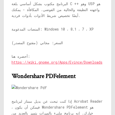
البرنامج مكتوب بشكل أساسي بلغة C ++ وهو USP هو
واجهته النظيفة والخالية من الفوضى. المكافأة - يمكنك
أيضًا تخصيص شريط الأدوات بأدوات فردية.
المنصات المدعومة: Windows 10 ، 8.1 ، 7 ، XP
السعر: مجاني (مفتوح المصدر)
أحضره هنا:
https://wiki.gnome.org/Apps/Evince/Downloads
Wondershare PDFelement
إذا كنت تبحث عن بديل ممتاز لبرنامج Acrobat Reader
، فيمكن أن يكون Wondershare PDFelement هو
خيارك. إنه برنامج مليء بالميزات يتميز بالعديد من