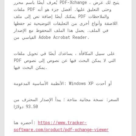
يُعرف أيضًا باسم محرر PDF-Xchange ، يتيح لك عرض
ملفات PDF وحتى التعليق عليها. أفضل جزء هو أنه
يمكنك أيضًا إضافة نص إلى ملف PDF والملاحظات
اللاصقة وأنواع أخرى من التعليقات التوضيحية ثم حفظها
في الملف. يعمل هذا الملف المحفوظ مع الإصدار
القياسي من Adobe Acrobat Reader.
على سبيل المكافأة ، يساعدك أيضًا في تحويل ملفات
PDF التي لا يمكن البحث فيها عن نصوص إلى نصوص
يمكن البحث فيها.
الأنظمة الأساسية المدعومة: Windows XP أو أحدث
السعر: نسخة مجانية متاحة ؛ يبدأ الإصدار المحترف من
93.50 دولارًا
https://www.tracker-
أحضره هنا:
software.com/product/pdf-xchange-viewer