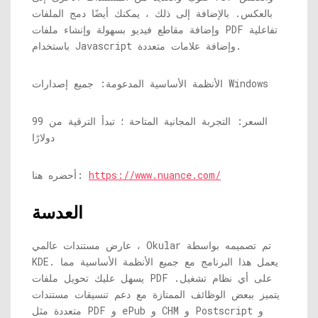
بالعكس. بالإضافة إلى ذلك ، يمكنك أيضًا دمج الملفات
وإضافة مقاطع فيديو بسهولة وإنشاء ملفات PDF تفاعلية
باستخدام Javascript وإضافة علامات متعددة.
الأنظمة الأساسية المدعومة: جميع إصدارات Windows
السعر: التجربة المجانية المتاحة ؛ تبدأ الترقية من 99
دولارًا
https://www.nuance.com/
أحضره هنا:
العدسة
عارض مستندات عالمي ، Okular تم تصميمه بواسطة
KDE. يعمل هذا البرنامج مع جميع الأنظمة الأساسية مما
يسهل عليك تحويل ملفات PDF على أي نظام تشغيل.
يتميز ببعض الوظائف الممتازة مع دعم تنسيقات مستندات
متعددة مثل PDF و ePub و CHM و Postscript و