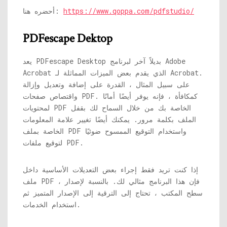
https://www.qoppa.com/pdfstudio/
أحضره هنا:
PDFescape Dektop
يعد PDFescape Desktop بديلاً آخر لبرنامج Adobe
Acrobat الذي يقدم بعض الميزات المماثلة لـ Acrobat.
على سبيل المثال ، القدرة على إضافة وتعديل وإزالة
واقتصاص صفحات PDF. كمكافأة ، فإنه يوفر أيضًا أمانًا
لمحتويات PDF الخاصة بك من خلال السماح لك بقفل
الملف بكلمة مرور. يمكنك أيضًا تغيير علامة المعلومات
الخاصة بملف PDF واستخدام التوقيع الممسوح ضوئيًا
لتوقيع ملفات PDF.
إذا كنت تريد فقط إجراء بعض التعديلات الأساسية داخل
ملف PDF ، فإن هذا البرنامج مثالي لك. بالنسبة لإصدار
سطح المكتب ، تحتاج إلى الترقية إلى الإصدار المتميز ثم
استخدام الخدمات.