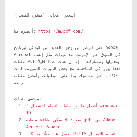
السعر: مجاني (مفتوح المصدر)
https://mupdf.com/
أحضره هنا:
على الرغم من وجود العديد من البدائل لبرنامج Adobe
Acrobat في السوق عبر الإنترنت مع ميزات مثل إنشاء
ملفات PDF وتعديلها ومشاركتها ، إلا أن هناك عددًا قليلاً
فقط يبرز في المنافسة مع بعض الميزات المميزة. لذلك
، اختر برنامجك بناءً على متطلباتك وأنشئ ملفات PDF
رائعة.
موصى به لك:
8 أفضل عارض ملفات لنظام التشغيل windows
10
إصلاح: لا يمكن طباعة ملفات pdf من Adobe
Acrobat Reader
أفضل 14 بديلًا مجانيًا لـ PuTTY لنظام التشغيل