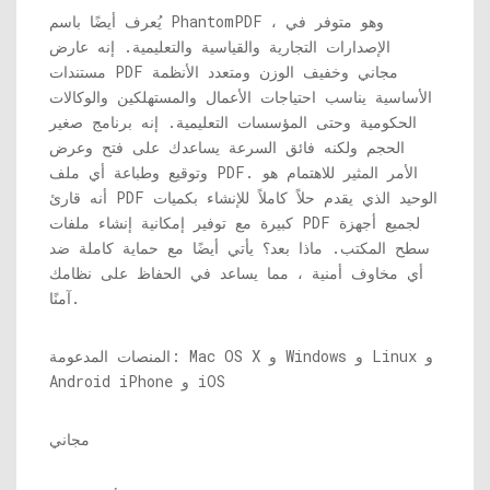
يُعرف أيضًا باسم PhantomPDF ، وهو متوفر في
الإصدارات التجارية والقياسية والتعليمية. إنه عارض
مستندات PDF مجاني وخفيف الوزن ومتعدد الأنظمة
الأساسية يناسب احتياجات الأعمال والمستهلكين والوكالات
الحكومية وحتى المؤسسات التعليمية. إنه برنامج صغير
الحجم ولكنه فائق السرعة يساعدك على فتح وعرض
وتوقيع وطباعة أي ملف PDF. الأمر المثير للاهتمام هو
أنه قارئ PDF الوحيد الذي يقدم حلاً كاملاً للإنشاء بكميات
كبيرة مع توفير إمكانية إنشاء ملفات PDF لجميع أجهزة
سطح المكتب. ماذا بعد؟ يأتي أيضًا مع حماية كاملة ضد
أي مخاوف أمنية ، مما يساعد في الحفاظ على نظامك
آمنًا.
المنصات المدعومة: Mac OS X و Windows و Linux و
Android iPhone و iOS
مجاني