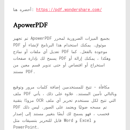
https://pdf.wondershare.com/
أحضره هنا:
ApowerPDF
تم تجهيز ApowerPDF بجميع الميزات الضرورية لمحرر
PDF موثوق. يمكنك استخدام هذا البرنامج لإنشاء أو
تعديل أي ملفات أو نماذج PDF موجودة بالفعل. كما
يسمح لك بإدارة صفحات PDF وهكذا ، يمكنك إزالة أو
استخراج أو اقتصاص أو حتى تدوير قسم معين من
مستند PDF.
مكافأة - تتيح للمستخدمين إضافة كلمات مرور وتوقيع
ملف PDF وبالتالي تأمين المستند. علاوة على ذلك ، يأتي
مزودًا بتقنية OCR التي تتيح لكل مستخدم تحرير أي ملف
PDF تم مسحه ضوئيًا ويعتمد على الصور. ليس ذلك
فحسب ، فهو يسمح لك أيضًا بتغيير مستند إلى إصدار
قابل للتحرير بتنسيقات مثل Word و Excel و
PowerPoint.