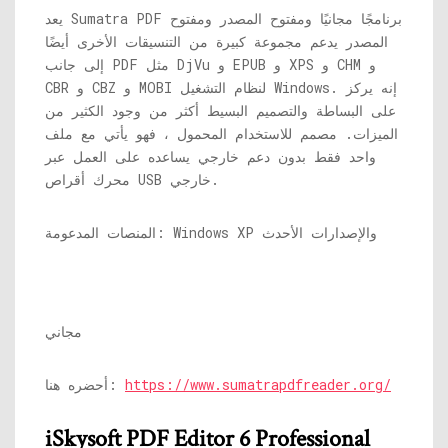
يعد Sumatra PDF برنامجًا مجانيًا ومفتوح المصدر ومفتوح
المصدر يدعم مجموعة كبيرة من التنسيقات الأخرى أيضًا
إلى جانب PDF مثل DjVu و EPUB و XPS و CHM و
CBR و CBZ و MOBI لنظام التشغيل Windows. إنه يركز
على البساطة والتصميم البسيط أكثر من وجود الكثير من
الميزات. مصمم للاستخدام المحمول ، فهو يأتي مع ملف
واحد فقط بدون دعم خارجي يساعده على العمل عبر
محرك أقراص USB خارجي.
المنصات المدعومة: Windows XP والإصدارات الأحدث
مجاني
https://www.sumatrapdfreader.org/
أحضره هنا:
iSkysoft PDF Editor 6 Professional