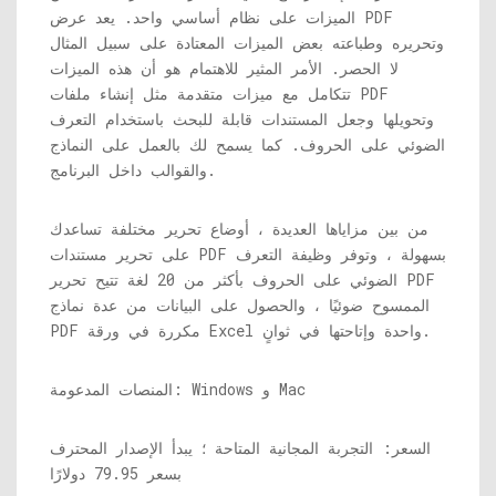
الميزات على نظام أساسي واحد. يعد عرض PDF
وتحريره وطباعته بعض الميزات المعتادة على سبيل المثال
لا الحصر. الأمر المثير للاهتمام هو أن هذه الميزات
تتكامل مع ميزات متقدمة مثل إنشاء ملفات PDF
وتحويلها وجعل المستندات قابلة للبحث باستخدام التعرف
الضوئي على الحروف. كما يسمح لك بالعمل على النماذج
والقوالب داخل البرنامج.
من بين مزاياها العديدة ، أوضاع تحرير مختلفة تساعدك
على تحرير مستندات PDF بسهولة ، وتوفر وظيفة التعرف
الضوئي على الحروف بأكثر من 20 لغة تتيح تحرير PDF
الممسوح ضوئيًا ، والحصول على البيانات من عدة نماذج
PDF مكررة في ورقة Excel واحدة وإتاحتها في ثوانٍ.
المنصات المدعومة: Windows و Mac
السعر: التجربة المجانية المتاحة ؛ يبدأ الإصدار المحترف
بسعر 79.95 دولارًا