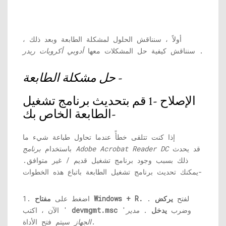
أولاً ، سنناقش الحلول لمشكلة الطابعة وبعد ذلك ،
.
سنناقش كيفية حل المشكلات معها
أدوبي أكروبات ريدر
-
حل مشكلة الطابعة
الإصلاح -1 قم بتحديث برنامج تشغيل
الطابعة الخاص بك-
إذا كنت تتلقى خطأً عندما تحاول طباعة شيء ما
قد يحدث
برنامج Adobe Acrobat Reader DC
باستخدام
ذلك بسبب وجود برنامج تشغيل قديم / غير متوافق.
يمكنك تحديث برنامج تشغيل الطابعة باتباع هذه الخطوات-
لفتح
يركض
.
مفتاح Windows + R.
1. اضغط على
'وضرب
يدخل
.
مدير
devmgmt.msc
الآن ، اكتب '
سيتم فتح الأداة.
الجهاز