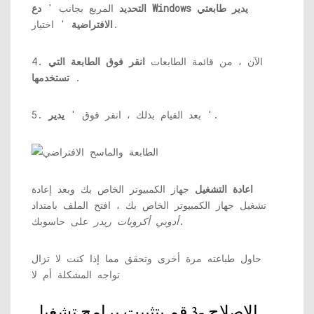
التحديد
المربع بجانب '
دع Windows يدير طابعتي
' اختيار.
الافتراضية
4. الآن ، من قائمة الطابعات
انقر فوق الطابعة التي
.
تستخدمها
'.
5. بعد القيام بذلك ، انقر فوق '
يدير
اعادة التشغيل
جهاز الكمبيوتر الخاص بك وبعد إعادة
تشغيل جهاز الكمبيوتر الخاص بك ، افتح الملف بامتداد
على حاسوبك.
أدوبي أكروبات ريدر
حاول طباعته مرة أخرى وتحقق مما إذا كنت لا تزال
تواجه المشكلة أم لا
الإصلاح -3 قم بتثبيت برامج تشغيل