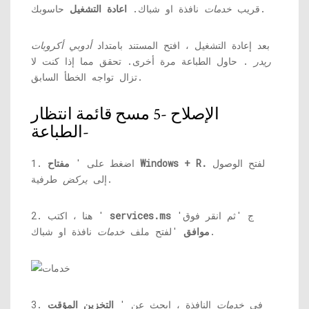
حاسوبك.
قريب
خدمات
نافذة او شباك.
اعادة التشغيل
بعد إعادة التشغيل ، افتح المستند بامتداد
أدوبي أكروبات
ريدر
. حاول الطباعة مرة أخرى. تحقق مما إذا كنت لا
تزال تواجه الخطأ السابق.
الإصلاح -5 مسح قائمة انتظار
الطباعة-
لفتح الوصول
مفتاح Windows + R.
1. اضغط على '
طرفية.
إلى
يركض
ج 'ثم انقر فوق'
services.ms
2. هنا ، اكتب '
نافذة او شباك.
موافق
'لفتح ملف
خدمات
3. في
خدمات
النافذة ، ابحث عن '
التخزين المؤقت