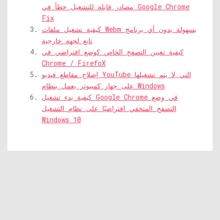
مصادر قابلة للتشغيل خطأ في Google Chrome
Fix
كيفية تشغيل ملفات Webm بسهولة بدون أي برنامج
تابع لجهة خارجية
كيفية تعيين التصفح الخاص كوضع افتراضي في
Chrome / FirefoX
إصلاح مقاطع فيديو YouTube التي لا يتم تشغيلها
على جهاز كمبيوتر يعمل بنظام Windows
كيفية بدء تشغيل Google Chrome في وضع
التصفح المتخفي افتراضيًا على نظام التشغيل
Windows 10