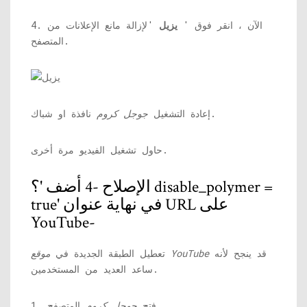
4. الآن ، انقر فوق '
يزيل
'لإزالة مانع الإعلانات من
المتصفح.
نافذة او شباك.
إعادة التشغيل
جوجل كروم
حاول تشغيل الفيديو مرة أخرى.
الإصلاح -4 أضف '؟ disable_polymer =
true' في نهاية عنوان URL على
YouTube-
قد ينجح لأنه
موقع YouTube
تعطيل الطبقة الجديدة في
ساعد العديد من المستخدمين.
المتصفح.
1. فتح
جوجل كروم