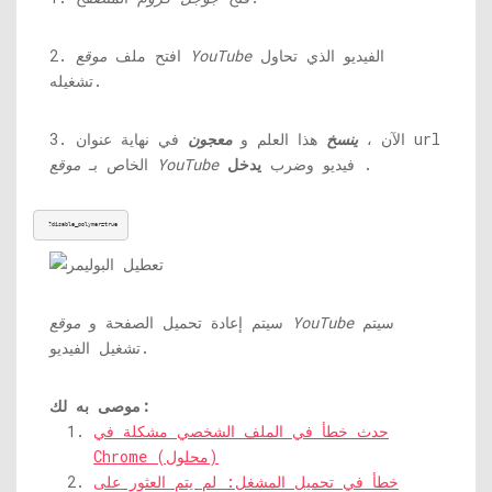
الفيديو الذي تحاول
موقع YouTube
2. افتح ملف
تشغيله.
3. الآن ،
ينسخ
هذا العلم و
معجون
في نهاية عنوان url
.
فيديو وضرب
يدخل
موقع YouTube
الخاص بـ
 ?disable_polymer=true
سيتم
موقع YouTube
سيتم إعادة تحميل الصفحة و
تشغيل الفيديو.
موصى به لك:
حدث خطأ في الملف الشخصي مشكلة في
Chrome (محلول)
خطأ في تحميل المشغل: لم يتم العثور على