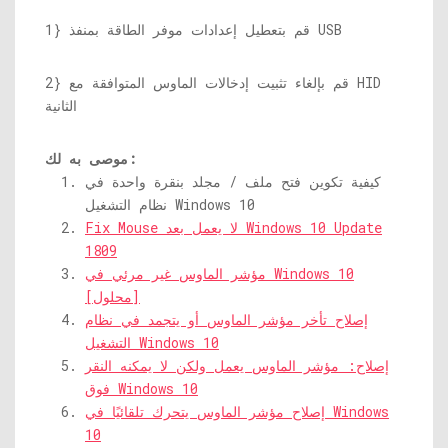
1} قم بتعطيل إعدادات موفر الطاقة بمنفذ USB
2} قم بإلغاء تثبيت إدخالات الماوس المتوافقة مع HID
الثانية
موصى به لك:
كيفية تكوين فتح ملف / مجلد بنقرة واحدة في
نظام التشغيل Windows 10
Fix Mouse لا يعمل بعد Windows 10 Update
1809
مؤشر الماوس غير مرئي في Windows 10
[محلول]
إصلاح تأخر مؤشر الماوس أو يتجمد في نظام
التشغيل Windows 10
إصلاح: مؤشر الماوس يعمل ولكن لا يمكنه النقر
فوق Windows 10
إصلاح مؤشر الماوس يتحرك تلقائيًا في Windows
10