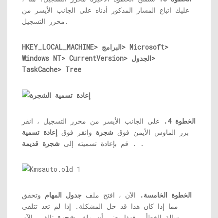
عليك اتباع المسار المذكور أدناه على الجانب الأيسر من
محرر التسجيل.
HKEY_LOCAL_MACHINE> البرامج> Microsoft>
Windows NT> CurrentVersion> الجدول>
TaskCache> Tree
الخطوة 4.
على الجانب الأيسر من محرر التسجيل ، انقر
بزر الماوس الأيمن فوق
شجرة
وانقر فوق
إعادة تسمية
.
. قم بإعادة تسميته إلى
شجرة قديمة
الخطوة الخامسة.
الآن ، افتح ملف
جدول المهام
وتحقق
مما إذا كان هذا قد حل المشكلة. إذا لم تعد تتلقى
رسالة الخطأ ، فهذا يعني أن ملف
شجرة
تالف. الآن