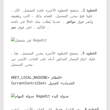
الخطوة 2.
ستفتح الخطوة الأخيرة نافذة التشغيل. الآن ،
علينا فتح محرر التسجيل. للقيام بذلك ، اكتب
رجديت
في نافذة Run وانقر فوق
موافق
. عندما يُطلب منك
.
التأكيد ، انقر فوق
نعم
الخطوه 3.
ستفتح الخطوة الأخيرة محرر التسجيل. هنا ،
عليك اتباع المسار المذكور أدناه على الجانب الأيسر من
محرر التسجيل.
HKEY_LOCAL_MACHINE> النظام>
CurrentControlSet> الخدمات> الجدول
الخطوة 4.
بعد الاختيار
جدول
على الجانب الأيسر ، ابحث