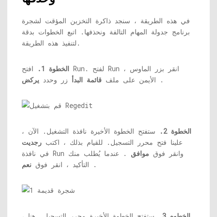
في هذه الطريقة ، سنجد ذاكرة التخزين المؤقت لشجرة
برنامج جدولة المهام التالفة ونحذفها. اتبع الخطوات بدقة
لتنفيذ هذه الطريقة.
الخطوة 1.
افتح Run. لفتح Run ، انقر بزر الماوس
.
الأيمن على ملف
قائمة البدأ
زر وحدد
يركض
الخطوة 2.
ستفتح الخطوة الأخيرة نافذة التشغيل. الآن ،
علينا فتح محرر التسجيل. للقيام بذلك ، اكتب
رجديت
في نافذة Run وانقر فوق
موافق
. عندما يُطلب منك
.
التأكيد ، انقر فوق
نعم
الخطوه 3.
ستفتح الخطوة الأخيرة محرر التسجيل. هنا ،