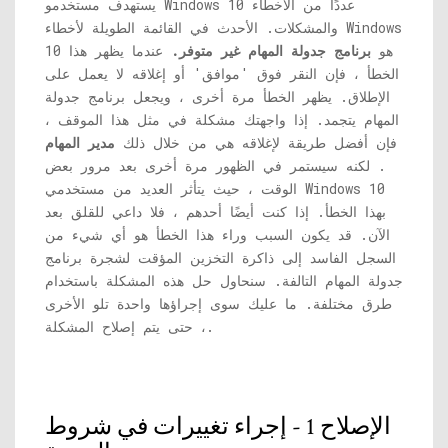
يستهدف مستخدمو Windows 10 عددًا من الأخطاء
والمشكلات. الأحدث في القائمة الطويلة لأخطاء Windows
10 هو
برنامج جدولة المهام غير متوفر.
عندما يظهر هذا
الخطأ ، فإن النقر فوق 'موافق' أو إغلاقه لا يعمل على
الإطلاق. يظهر الخطأ مرة أخرى ، ويجعل برنامج جدولة
المهام يتجمد. إذا واجهتك مشكلة في مثل هذا الموقف ،
فإن أفضل طريقة لإغلاقه هي من خلال ذلك
مدير المهام
. لكنه سيستمر في الظهور مرة أخرى بعد مرور بعض
الوقت ، حيث يتأثر العديد من مستخدمي Windows 10
بهذا الخطأ. إذا كنت أيضًا أحدهم ، فلا داعي للقلق بعد
الآن. قد يكون السبب وراء هذا الخطأ هو أي شيء من
السجل الفاسد إلى ذاكرة التخزين المؤقت لشجرة برنامج
جدولة المهام التالفة. سنحاول حل هذه المشكلة باستخدام
طرق مختلفة. ما عليك سوى إجراؤها واحدة تلو الأخرى
، حتى يتم إصلاح المشكلة.
الإصلاح 1 - إجراء تغييرات في شروط