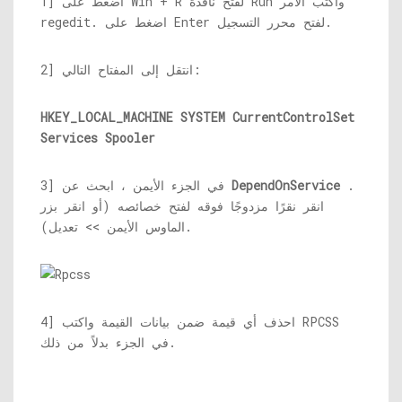
1] اضغط على Win + R لفتح نافذة Run واكتب الأمر
regedit. اضغط على Enter لفتح محرر التسجيل.
2] انتقل إلى المفتاح التالي:
HKEY_LOCAL_MACHINE SYSTEM CurrentControlSet
Services Spooler
.
DependOnService
3] في الجزء الأيمن ، ابحث عن
انقر نقرًا مزدوجًا فوقه لفتح خصائصه (أو انقر بزر
الماوس الأيمن >> تعديل).
4] احذف أي قيمة ضمن بيانات القيمة واكتب RPCSS
في الجزء بدلاً من ذلك.