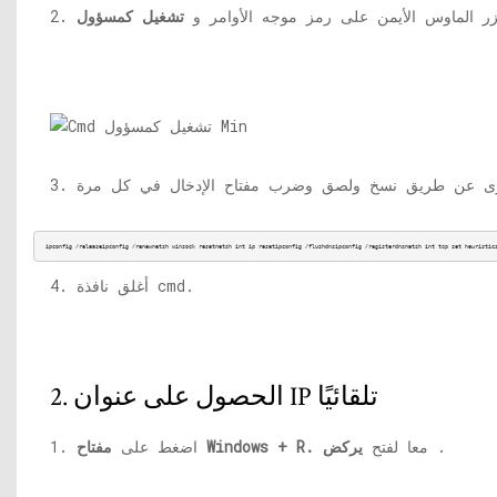
ر بزر الماوس الأيمن على رمز موجه الأوامر و
ipconfig /releaseipconfig /renewnetsh winsock resetnetsh int ip resetipconfig /flushdnsipconfig /registerdnsnetsh int tcp set heuristic
4. أغلق نافذة cmd.
2. الحصول على عنوان IP تلقائيًا
.
معا لفتح
يركض
مفتاح Windows + R.
1. اضغط على