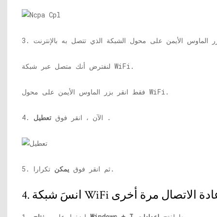
لنفترض أنك متصل عبر شبكة WiFi.
فقط انقر بزر الماوس الأيمن على محول WiFi.
.
4. الآن ، انقر فوق
تعطيل
تكرارا.
5. ثم انقر فوق
يمكن
.
معا لفتح
إعدادات
مفتاح Windows + I
1. اضغط على