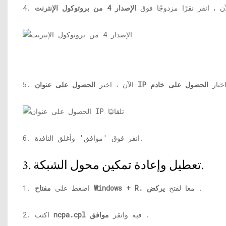
 الآن ، انقر نقرًا مزدوجًا فوق
ختار
5. الآن ، اختر
6. انقر فوق 'موافق' وأغلق النافذة.
3. تعطيل وإعادة تمكين محول الشبكة.
.
معا لفتح
يركض
مفتاح Windows + R.
1. اضغط على
.
فيه وانقر
موافق
ncpa.cpl
2. اكتب