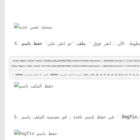
'ثم انقر على'
ملف
هذه الخطوط. الآن ، انق
Windows Registry Editor Version 5.00[HKEY_LOCAL_MACHINESYSTEMCurrentControlSetServiceswuauserv] 'DependOnService'=hex(7):72,00,70,00,63
Windows Registry Editor Version 5.00 [HKEY_LOCAL_MACHINESYSTEMCurrentControlSetServiceswuauserv] 'DependOnService'=hex(7):72,00,70,00,63,
] 'النوع' = الكلمة المزدوجة: 00000005 'الإجراء' = الكلمة المزدوجة: 00000001 'G
حفظ باسم
5. في
نافذة ، قم بتسمية الملف باسم '
Regfix.