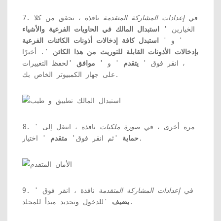
7. في
إعدادات المشاركة المتقدمة
نافذة ، تحقق من كلا
الخيارين '
استبدال المالك في الحاويات الفرعية والأشياء
' و '
استبدل كافة إدخالات أذونات الكائنات الفرعية
بإدخالات الأذونات القابلة للتوريث من هذا الكائن
'. أخيرًا
، انقر فوق '
يتقدم
' و '
موافق
'لحفظ التغييرات
على جهاز الكمبيوتر الخاص بك.
8. مرة أخرى ، في
صورة
ملكيات
نافذة ، انتقل إلى '
' اختيار.
حماية
'ثم انقر فوق'
متقدم
9. في
إعدادات المشاركة المتقدمة
نافذة ، انقر فوق '
'للدخول وتحديد مبدأ للمجلد.
يضيف