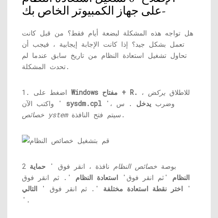
على جهاز الكمبيوتر الخاص بك-
هل تواجه هذه المشكلة لبضعة أيام فقط؟ من قبل كانت
تعمل بشكل جيد؟ إذا كانت الإجابة إيجابية ، فيجب أن
تحاول تشغيل استعادة النظام من تاريخ سابق عندما لم
تحدث المشكلة.
للاطلاق
يركض
،
Windows مفتاح + R.
1. اضغط على
'، وضرب
يدخل
. س
sysdm.cpl
واكتب الآن '
سيتم فتح النافذة.
خصائص ystem
2 بوصة
خصائص النظام
نافذة ، انقر فوق '
حماية
النظام
'ثم انقر فوق'
استعادة النظام
'. ثم انقر فوق
'
اختر نقطة استعادة مختلفة
'. ثم انقر فوق '
التالي
'.