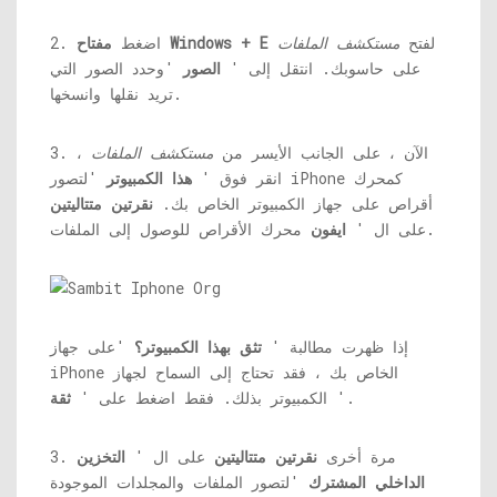
لفتح
مستكشف الملفات
مفتاح Windows + E
2. اضغط
على حاسوبك. انتقل إلى '
الصور
'وحدد الصور التي
تريد نقلها وانسخها.
3. الآن ، على الجانب الأيسر من
مستكشف الملفات
،
انقر فوق '
هذا الكمبيوتر
'لتصور iPhone كمحرك
أقراص على جهاز الكمبيوتر الخاص بك.
نقرتين متتاليتين
محرك الأقراص للوصول إلى الملفات.
على ال '
ايفون
إذا ظهرت مطالبة '
تثق بهذا الكمبيوتر؟
'على جهاز
iPhone الخاص بك ، فقد تحتاج إلى السماح لجهاز
'.
الكمبيوتر بذلك. فقط اضغط على '
ثقة
3. مرة أخرى
نقرتين متتاليتين
على ال '
التخزين
الداخلي المشترك
'لتصور الملفات والمجلدات الموجودة