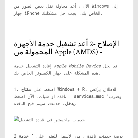
الآن ، أعد محاولة نقل بعض الصور من Windows إلى
جهاز iPhone الخاص بك. يجب حل مشكلتك.
الإصلاح -2 أعد تشغيل خدمة الأجهزة
المحمولة من Apple (AMDS) -
قد يحل
خدمة Apple Mobile Device
إعادة التشغيل
هذه المشكلة على جهاز الكمبيوتر الخاص بك.
للاطلاق
يركض
مفتاح Windows + R.
1. اضغط على
'وضرب
services.msc
نافذة او شباك. الآن اضغط '
سيتم فتح النافذة.
يدخل.
خدمات
2 بوصة
خدمات
نافذة ، مرر لأسفل للعثور على '
خدمة