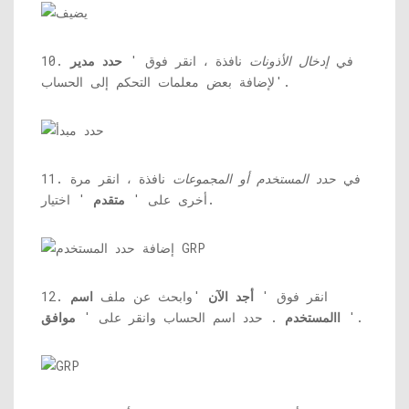
10. في
إدخال الأذونات
نافذة ، انقر فوق '
حدد مدير
'لإضافة بعض معلمات التحكم إلى الحساب.
11. في
حدد المستخدم أو المجموعات
نافذة ، انقر مرة
' اختيار.
أخرى على '
متقدم
12. انقر فوق '
أجد الآن
'وابحث عن ملف
اسم
'.
االمستخدم
. حدد اسم الحساب وانقر على '
موافق