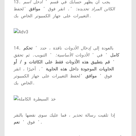
13. يجب أن يظهر حسابك في قسم '
أدخل اسم
الكائن المراد تحديده:
'. انقر فوق '
موافق
'لحفظ
التغييرات على جهاز الكمبيوتر الخاص بك.
14. بالعودة إلى
إدخال الأذونات
نافذة ، حدد '
تحكم
كامل
' في '
الأذونات الأساسية:
' التبويب. ثم تحقق
'
قم بتطبيق هذه الأذونات فقط على الكائنات و / أو
الحاويات الموجودة داخل هذه الحاوية
'. أخيرًا ، انقر
فوق '
موافق
'لحفظ التغييرات على جهاز الكمبيوتر
الخاص بك.
إذا تلقيت رسالة تحذير ، فما عليك سوى نقضها بالنقر
'.
فوق '
نعم