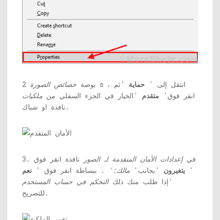
s ، انتقل إلى '
حماية
'ثم
2 بوصة
خصائص الصورة
انقر فوق'
متقدم
'الخيار في الجزء السفلي من
ملكيات
نافذة او شباك.
3. في
إعدادات الأمان المتقدمة لـ
الصور
نافذة انقر فوق
'
يتغيرون
'بجانب'
مالك:'
. ببساطة انقر فوق '
نعم
'إذا طلب منك ذلك
التحكم في حساب المستخدم
للتصريح.