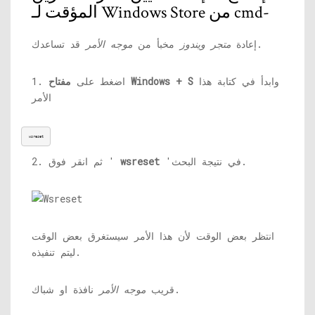
المؤقت لـ Windows Store من cmd-
قد تساعدك.
إعادة
متجر ويندوز
مخبأ من
موجه الأمر
وابدأ في كتابة هذا
مفتاح Windows + S
1. اضغط على
الأمر
wsreset
'في نتيجة البحث.
wsreset
2. ثم انقر فوق '
انتظر بعض الوقت لأن هذا الأمر سيستغرق بعض الوقت
ليتم تنفيذه.
نافذة او شباك.
قريب
موجه الأمر