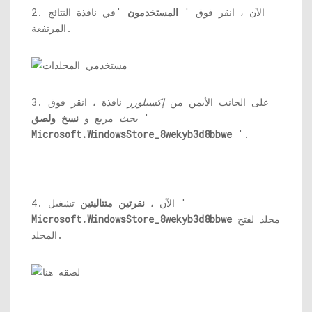
2. الآن ، انقر فوق '
المستخدمون
'في نافذة النتائج
المرتفعة.
3. على الجانب الأيمن من
إكسبلورر
نافذة ، انقر فوق
'
بحث
مربع و
نسخ ولصق
Microsoft.WindowsStore_8wekyb3d8bbwe
'.
تشغيل '
4. الآن ،
نقرتين متتاليتين
مجلد لفتح
Microsoft.WindowsStore_8wekyb3d8bbwe
المجلد.