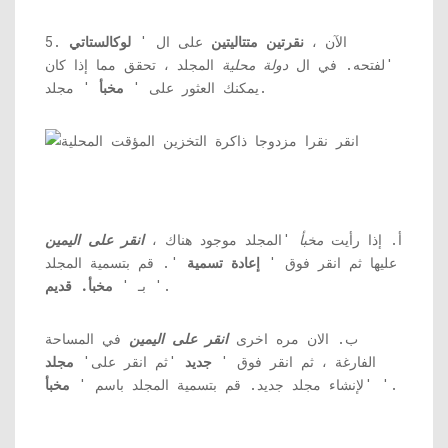
5. الآن ،
نقرتين متتاليتين
على ال '
لوكالستاتي
'لفتحه. في ال
دولة محلية
المجلد ، تحقق مما إذا كان
' مجلد.
يمكنك العثور على '
مخبأ
أ. إذا رأيت
مخبأ
'المجلد موجود هناك ،
انقر على اليمين
عليها ثم انقر فوق '
إعادة تسمية
'. قم بتسمية المجلد
'.
بـ '
مخبأ. قديم
ب. الان مره اخرى
انقر على اليمين
في المساحة
الفارغة ، ثم انقر فوق '
جديد
'ثم انقر على'
مجلد
'.
'لإنشاء مجلد جديد. قم بتسمية المجلد باسم '
مخبأ