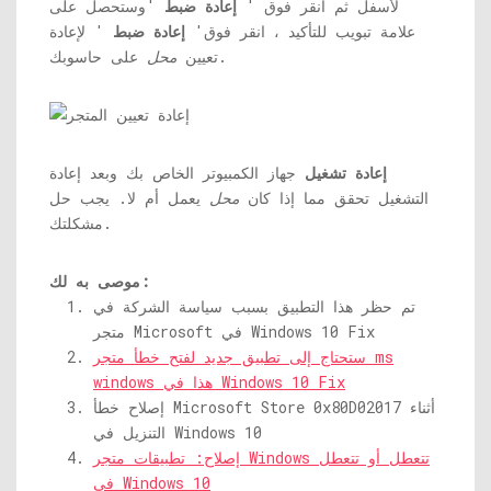
لأسفل ثم انقر فوق '
إعادة ضبط
'وستحصل على
علامة تبويب للتأكيد ، انقر فوق'
إعادة ضبط
' لإعادة
على حاسوبك.
تعيين
محل
إعادة تشغيل
جهاز الكمبيوتر الخاص بك وبعد إعادة
التشغيل تحقق مما إذا كان
محل
يعمل أم لا. يجب حل
مشكلتك.
موصى به لك:
تم حظر هذا التطبيق بسبب سياسة الشركة في
متجر Microsoft في Windows 10 Fix
ستحتاج إلى تطبيق جديد لفتح خطأ متجر ms
windows هذا في Windows 10 Fix
إصلاح خطأ Microsoft Store 0x80D02017 أثناء
التنزيل في Windows 10
إصلاح: تطبيقات متجر Windows تتعطل أو تتعطل
في Windows 10