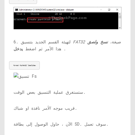
صيغة،
نسخ ولصق
FAT32
6. لتهيئة القسم الجديد بتنسيق
.
هذا الأمر ثم اضغط
يدخل
format fs=fat32 label=New
ستستغرق عملية التنسيق بعض الوقت.
نافذة او شباك.
قريب
موجه الأمر
الآن ، حاول الوصول إلى بطاقة SD. سوف تعمل.