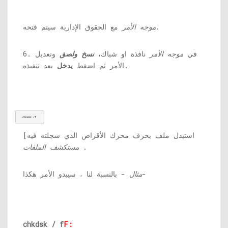
مع الحقوق الإدارية سيتم فتحه.
موجه الأمر
6. في
موجه الأمر
نافذة او شباك،
نسخ ولصق
وتعديل
بعد تنفيذه.
الأمر ثم اضغط
يدخل
chkdsk /f
[استبدل ملف
بحرف محرك الأقراص الذي سجلته فيه
.
مستكشف الملفات
- بالنسبة لنا ، سيبدو الأمر هكذا-
مثال
chkdsk / f
F: