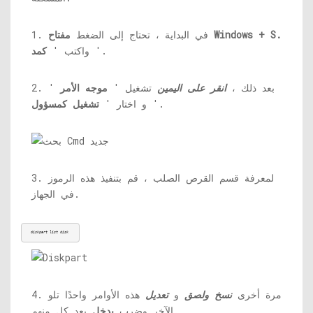
مفتاح Windows + S.
1. في البداية ، تحتاج إلى الضغط
'.
واكتب '
كمد
2. بعد ذلك ،
انقر على اليمين
تشغيل '
موجه الأمر
'
'.
و اختار '
تشغيل كمسؤول
3. لمعرفة قسم القرص الصلب ، قم بتنفيذ هذه الرموز
في الجهاز.
diskpart list disk 
4. مرة أخرى
نسخ ولصق
و
تعديل
هذه الأوامر واحدًا تلو
بعد كل منهم.
الآخر وضرب
يدخل