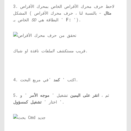
3. لاحظ حرف محرك الأقراص الخاص بمحرك الأقراص
مثال
- بالنسبة لنا ، حرف محرك الأقراص
المشكل (
').
F:
البطاقة هي '
SD
الخاص بـ
نافذة او شباك.
قريب
مستكشف الملفات
'في مربع البحث.
4. اكتب '
كمد
5. ثم ،
انقر على اليمين
تشغيل '
موجه الأمر
' و
'.
اختار '
تشغيل كمسؤول