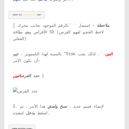
select disk
 <
your disk no.
> 
clean
ملاحظة
- استبدل '
'بالرقم الموجود بجانب محرك
[
الأقراص وهو بطاقة SD (لاحظ الحجم لفهم القرص
الفعلي)
اثنين
'. لذلك يجب
بالنسبة لهذا الكمبيوتر ، فهو “Disk
أن يكون الأمر-
]
حدد القرص
اثنين
5. لإنشاء قسم جديد ،
نسخ ولصق
هذا الأمر ، ثم
لتنفيذه.
اضغط
يدخل
create partition primary