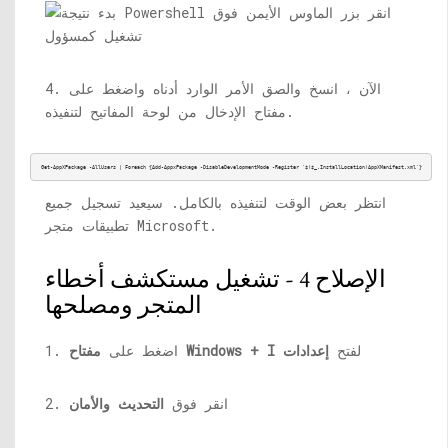
4. الآن ، انسخ والصق الأمر الوارد أدناه واضغط على
مفتاح الإدخال من لوحة المفاتيح لتنفيذه.
Get-AppXPackage -AllUsers | Foreach {Add-AppxPackage -DisableDevelopmentMode -Register '$($_.InstallLocation)
AppXManifest.xml
'}
انتظر بعض الوقت لتنفيذه بالكامل. سيعيد تسجيل جميع
تطبيقات متجر Microsoft.
الإصلاح 4 - تشغيل مستكشف أخطاء
المتجر ومصلحها
لفتح
إعدادات
مفتاح Windows + I
1. اضغط على
2. انقر فوق
التحديث والأمان