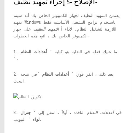
الإصلاح -5 إجراء تمهيد نظيف-
يضمن التمهيد النظيف لجهاز الكمبيوتر الخاص بك أنه سيتم
تمهيد Windows باستخدام برامج التشغيل الأساسية فقط
اللازمة لتشغيل النظام. لأداء أ
التمهيد النظيف
على جهاز
الكمبيوتر الخاص بك ، اتبع هذه الخطوات-
1. ما عليك فعله في البداية هو كتابة '
أعدادات النظام
'.
2. بعد ذلك ، انقر فوق '
أعدادات النظام
'في نتيجة
البحث.
3. في
أعدادات النظام
النافذة ، أولاً ، انتقل إلى '
جنرال
' التبويب.
لواء