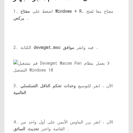
مفتاح معا لفتح
مفتاح Windows + R.
1. اضغط على
.
يركض
.
فيه وانقر
موافق
devmgmt.msc
2. الكتابة
3. الآن ، انقر للتوسيع
وحدات تحكم الناقل التسلسلي
العالمية
4. الآن ، انقر بزر الماوس الأيمن على أول واحد من
.
القائمة واختر
تحديث السائق