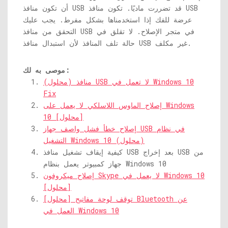
أن تكون منافذ USB قد تضررت ماديًا. تكون منافذ USB
عرضة للفك إذا استخدمناها بشكل مفرط. يجب عليك
التحقق من منافذ USB في متجر الإصلاح. لا تقلق في
حالة تلف المنافذ لأن استبدال منافذ USB غير مكلف.
موصى به لك:
(محلول) منافذ USB لا تعمل في Windows 10
Fix
إصلاح الماوس اللاسلكي لا يعمل على Windows
10 [محلول]
إصلاح خطأ فشل واصف جهاز USB في نظام
التشغيل Windows 10 (محلول)
كيفية إيقاف تشغيل منافذ USB بعد إخراج USB من
جهاز كمبيوتر يعمل بنظام Windows 10
إصلاح ميكروفون Skype لا يعمل في Windows 10
[محلول]
[محلول] توقف لوحة مفاتيح Bluetooth عن
العمل في Windows 10