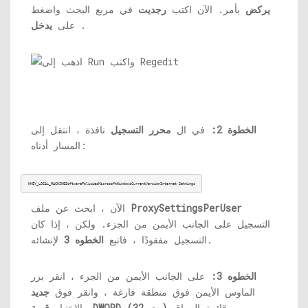
يركض
يأمر. الآن اكتب
رجديت
في مربع البحث واضغط
.
على
يدخل
الخطوة 2:
في ال
محرر التسجيل
نافذة ، انتقل إلى
المسار أدناه:
HKEY_LOCAL_MACHINESoftwarePoliciesMicrosoftWindowsCurrentVersionInternet Settings
ProxySettingsPerUser
الآن ، ابحث عن ملف
التسجيل على الجانب الأيمن من الجزء. ولكن ، إذا كان
لإنشائه.
التسجيل مفقودًا ، فاتبع
الخطوه 3
الخطوه 3:
على الجانب الأيمن من الجزء ، انقر بزر
الماوس الأيمن فوق منطقة فارغة ، وانقر فوق
جديد
من قائمة السياق.
قيمة DWORD (32 بت)
والاختيار