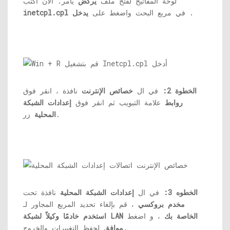
لوحة المفاتيح لفتح ملف
يركض
يأمر. الآن اكتب
.
في مربع البحث واضغط على
يدخل
inetcpl.cpl
الخطوة 2:
في ال
خصائص الإنترنت
نافذة ، انقر فوق
روابط
علامة التبويب ثم انقر فوق
إعدادات الشبكة
زر.
المحلية
الخطوه 3:
في ال
إعدادات الشبكة المحلية
نافذة تحت
مخدم بروكسي
، قم بإلغاء تحديد المربع المجاور لـ
استخدم خادمًا وكيلاً لشبكة LAN الخاصة بك
، و اضغط
لحفظ التغييرات والخروج.
موافق