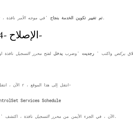
نافذة ، ثم يتم تعديل تكوين الخدمة.
[SC] تم تغيير تكوين الخدمة بنجاح
'في
موجه الأمر
الإصلاح -4 إعادة تعيين التسجيل-
لاق
يركض
واكتب '
رجديت
'وضرب
يدخل
لفتح
محرر التسجيل
نافذة r ، انتقل إلى هذا الموقع-
2. الآن ، ا
ntrolSet Services Schedule
عليه لفتح خصائصه.
الآن ، في الجزء الأيمن من
محرر التسجيل
نافذة ، اكتشف '