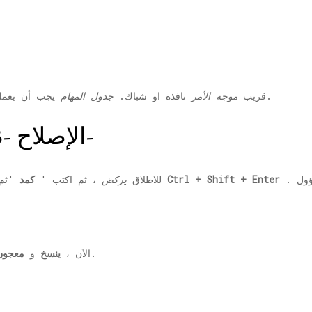
يجب أن يعمل بشكل صحيح على جهاز الكمبيوتر الخاص بك.
قريب
موجه الأمر
نافذة او شباك.
جدول المهام
الإصلاح -3 تعديل تكوين الخدمة-
.
Ctrl + Shift + Enter
'ثم ضرب
للاطلاق
يركض
، ثم اكتب '
كمد
نافذة او شباك.
2. الآن ،
ينسخ
و
معجون