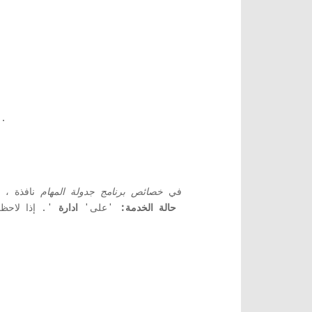
عليه للوصول إلى خصائصه.
2
3. في
خصائص برنامج جدولة المهام
نافذة ،
حالة الخدمة:
'على'
ادارة
'. إذا لاحظ