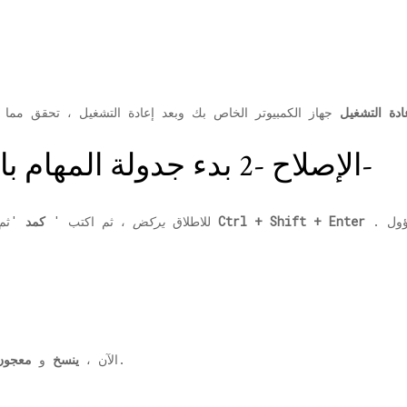
ادة التشغيل
جهاز الكمبيوتر الخاص بك وبعد إعادة التشغيل ، تحقق مما 
الإصلاح -2 بدء جدولة المهام باستخدام موجه الأوامر-
.
Ctrl + Shift + Enter
'ثم ضرب
للاطلاق
يركض
، ثم اكتب '
كمد
نافذة او شباك.
2. الآن ،
ينسخ
و
معجون