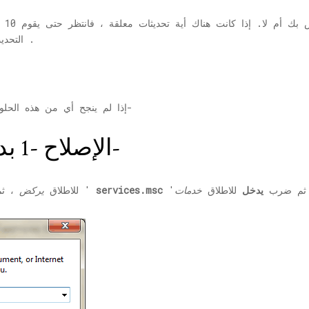
.
التحد
إذا لم ينجح أي من هذه الحلول البديلة بالنسبة لك ، فابحث عن هذه الحلول-
الإصلاح -1 بدء خدمة جدولة المهام-
'ثم ضرب
يدخل
للاطلاق
خدمات
services.msc
، ثم اكتب '
للاطلاق
يركض