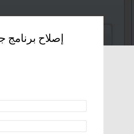
إصلاح برنامج ج