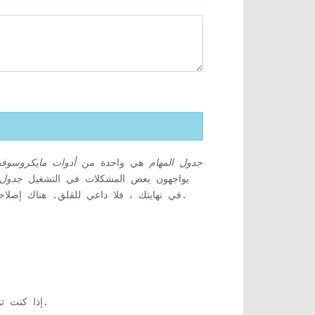
جدول المهام
هي واحدة من
أدوات مايكروسوفت
لكن بعض مستخدمي Windows 10 يواجهون بعض المشكلات في التشغيل
جدول 
في نهايتك ، فلا داعي للقلق. هناك إصلاحات متاحة لحل المشكلة من أجلك. ولكن قبل المضي قدمًا ، جرب هذه الحلول لتجربة بعض الحلول الأبسط لمشكلتك.
من نظامك يمكنه تنفيذ الحيلة.
1. إذا كن