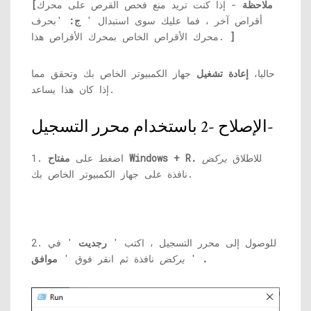
[ملاحظة
- إذا كنت تريد منع فحص القرص على محرك
أقراص آخر ، فما عليك سوى استبدال '
ج:
'بحرف
]
محرك الأقراص الخاص بمحرك الأقراص هذا.
حاليا،
إعادة تشغيل
جهاز الكمبيوتر الخاص بك وتحقق مما
إذا كان هذا يساعد.
الإصلاح -2 باستخدام محرر التسجيل-
للاطلاق
يركض
مفتاح Windows + R.
1. اضغط على
نافذة على جهاز الكمبيوتر الخاص بك.
2. للوصول إلى محرر التسجيل ، اكتب '
رجديت
' في
.
'
يركض
نافذة ثم انقر فوق '
موافق