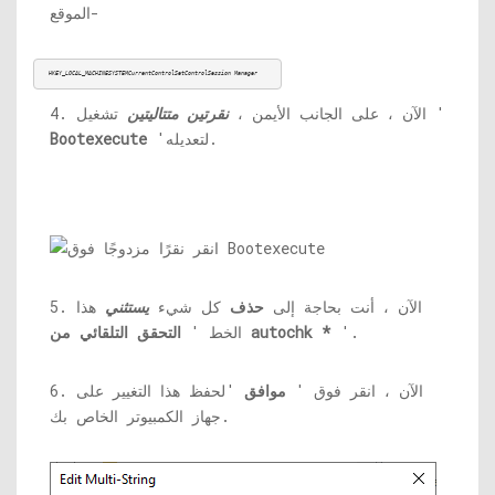
الموقع-
HKEY_LOCAL_MACHINESYSTEMCurrentControlSetControlSession Manager
تشغيل '
4. الآن ، على الجانب الأيمن ،
نقرتين متتاليتين
'لتعديله.
Bootexecute
5. الآن ، أنت بحاجة إلى
حذف
كل شيء
يستثني
هذا
'.
التحقق التلقائي من autochk *
الخط '
6. الآن ، انقر فوق '
موافق
'لحفظ هذا التغيير على
جهاز الكمبيوتر الخاص بك.