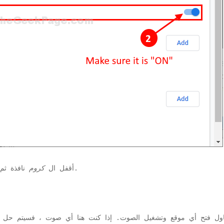
نافذة ثم أعد تشغيلها للسماح بالتغييرات سارية المفعول.
أقفل ال
كروم