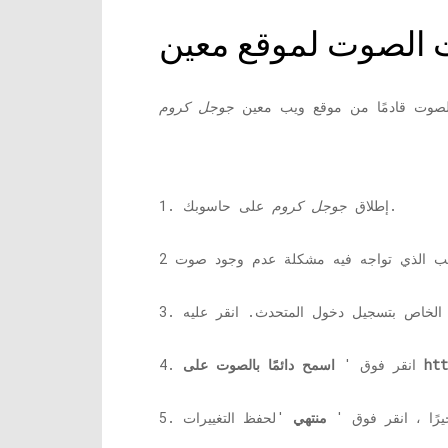
الصوت قادمًا من موقع ويب معين
جوجل كروم
على حاسوبك.
1. إطلاق
جوجل كروم
ى https: //
4. انقر فوق '
 أخيرًا ، انقر فوق '
منتهي