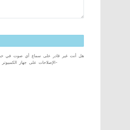
هل أنت غير قادر على سماع أي صوت في
جو
نافذة او شباك. ولكن قبل المضي قدمًا ، يجب أن تجرب هذه الحلول أولاً-
الإصلاحات على جهاز الكمبيوتر