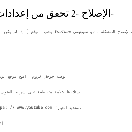
الإصلاح -2 تحقق من إعدادات الصوت لموقع معين-
سبوتيفي) ،
و
موقع YouTube
( يحب-
إذا لم يكن 
، افتح موقع الويب الذي تواجه فيه مشكلة عدم وجود صوت.
2 بوصة
جوجل كروم
3. ستلاحظ علامة متقاطعة على شريط العنوان الخاص بتسجيل دخول المتحدث. انقر عليه.
'لتحديد الخيار.
www.youtube.com
اسمح دائمًا بالصوت عل
'لحفظ التغييرات.
5.