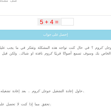
إحصل على جواب
جل كروم
؟ في حال كنت تواجه هذه المشكلة وتفكر في ما يجب عليك 
 الخاص بك وسوف تسمع أصواتًا قريبًا
كروم
. بعد إعادة تشغيله ، تحقق مما إذا كان هناك أي صوت أم لا.
1. حاول إعادة التشغيل
جوجل كروم
2. تحقق مما إذا كنت لا تحصل على صوت في موقع معين أو على كل موقع.