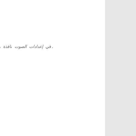
' (على جهة اليمين).
3. في
إعدادات الصوت
نافذة ،