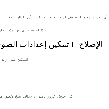
اك أي تحديث معلق لـ
جوجل كروم
إذا لم تنجح أي من هذه الحلول في حل المشكلة ، فاطلع على هذه الحلول-
الإصلاح -1 تمكين إعدادات الصوت لجميع مواقع الويب-
سوف تساعدك الإعدادات.
التمكين
يبدو
الإعدا
.
.
2. في
جوجل كروم
نافذة او شباك،
نسخ ولصق
هذ