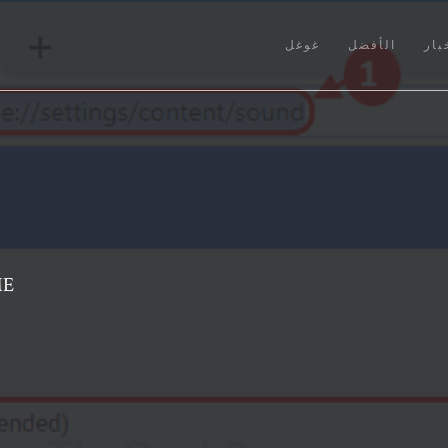
بار
الأفضل
غوغل
إصل