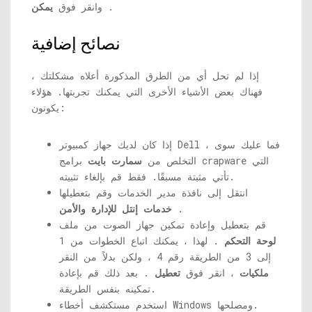
.
وانقر فوق
يمكن
نصائح إضافية
إذا لم تحل أي من الطرق المذكورة أعلاه مشكلتك ،
فهناك بعض الأشياء الأخرى التي يمكنك تجربتها. هؤلاء
يكونون:
إذا كان لديك جهاز كمبيوتر Dell ، فما عليك سوى
التخلص من
سمارت بايت
برامج crapware التي
تأتي مثبتة مسبقًا. فقط قم بإلغاء تثبيته.
انتقل إلى نافذة مدير الخدمات وقم بتعطيلها
.
خدمات إنتل للإدارة والأمن
قم بتعطيل وإعادة تمكين جهاز الصوت من ملف
لوحة التحكم
. لهذا ، يمكنك اتباع الخطوات من 1
إلى 3 من الطريقة رقم 4 ، ولكن بدلاً من النقر
ملكيات
، انقر فوق
تعطيل
. بعد ذلك قم بإعادة
تمكينه بنفس الطريقة.
استخدم مستكشف أخطاء Windows ومصلحها.