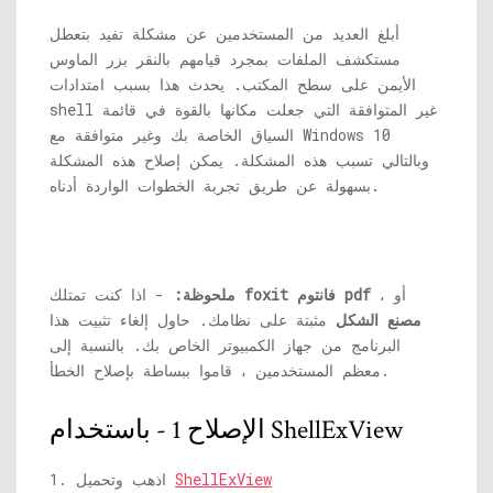
أبلغ العديد من المستخدمين عن مشكلة تفيد بتعطل
مستكشف الملفات بمجرد قيامهم بالنقر بزر الماوس
الأيمن على سطح المكتب. يحدث هذا بسبب امتدادات
shell غير المتوافقة التي جعلت مكانها بالقوة في قائمة
السياق الخاصة بك وغير متوافقة مع Windows 10
وبالتالي تسبب هذه المشكلة. يمكن إصلاح هذه المشكلة
بسهولة عن طريق تجربة الخطوات الواردة أدناه.
، أو
foxit فانتوم pdf
- اذا كنت تمتلك
ملحوظة:
مصنع الشكل
مثبتة على نظامك. حاول إلغاء تثبيت هذا
البرنامج من جهاز الكمبيوتر الخاص بك. بالنسبة إلى
معظم المستخدمين ، قاموا ببساطة بإصلاح الخطأ.
الإصلاح 1 - باستخدام ShellExView
ShellExView
1. اذهب وتحميل