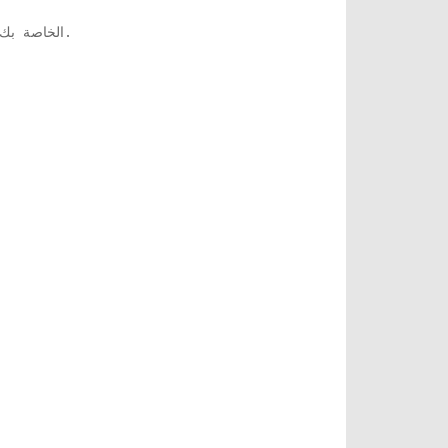
(أسفل اليمين) ، انقر فوقه وانتقل إلى شبكة WiFi الخاصة بك.