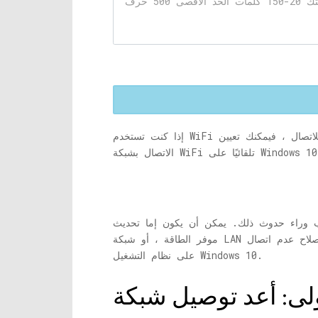
إذا كنت تستخدم WiFi للاتصال ، فيمكنك تعيين Windows 10 للاتصال تلقائيًا بشبكة WiFi بمجرد تسجيل الدخول. ومع ذلك ، يشكو العديد من المستخدمين من عدم
إما تحديث Windows 10 الذي قد يجبر النظام على تعطيل WiFi ، أو تغيير في خيارات
موفر الطاقة ، أو شبكة LAN غير متصلة ، أو عطل بسيط. مهما كان السبب ، لدينا بعض الحلول لهذه المشكلة. دعونا نرى كيفية إصلاح عدم اتصال WiFi تلقائيًا
على نظام التشغيل Windows 10.