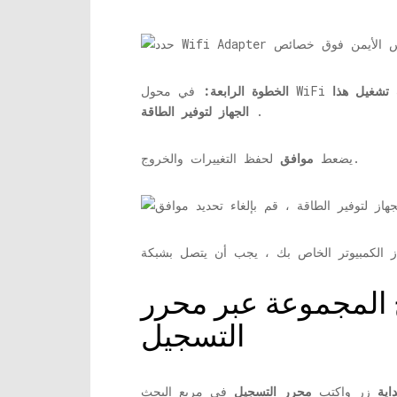
 تشغيل هذا
في محول WiFi
الخطوة الرابعة:
.
الجهاز لتوفير الطاقة
لحفظ التغييرات والخروج.
يضعط
موافق
هج المجموعة عبر محرر
التسجيل
داية
زر واكتب
محرر التسجيل