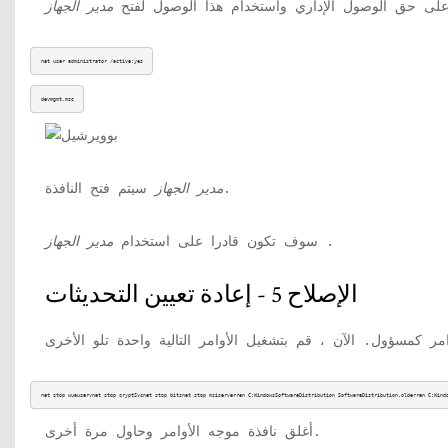
لى حق الوصول الإداري واستخدام هذا الوصول لفتح
مدير الجهاز
net user administrator /active:yes
devmgmt.msc
سيتم فتح النافذة.
مدير الجهاز
.
سوف تكون قادرا على استخدام
مدير الجهاز
الإصلاح 5 - إعادة تعيين التحديثات
net stop wuauservnet stop cryptSvcnet stop bitsnet stop msiserverren C:WindowsSoftwareDistribution SoftwareDistribution.olderren C:Wind
أغلق نافذة موجه الأوامر وحاول مرة أخرى.