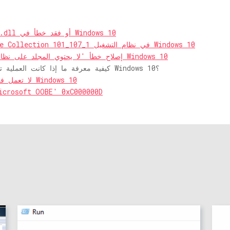
تم حلها: لم يتم العثور على msstdfmt.dll أو فقد خطأ في Windows 10
إصلاح رمز خطأ Microsoft Solitaire Collection 101_107_1 في نظام التشغيل Windows 10
إصلاح خطأ 'لا يحتوي المجلد على نظام ملفات معترف به' في نظام التشغيل Windows 10
كيفية معرفة ما إذا كانت العملية تعمل بحقوق المسؤول في نظام التشغيل Windows 10؟
[محلول] خدمة الوقت في Windows لا تعمل في Windows 10
إصلاح توقف خطأ جلسة 'عميل أمان osoft OOBE' 0xC000000D