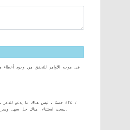
في كثير من الأحيان ، عندما تحاول تشغيل الأمر sfc / scannow في موجه ا
حسنًا ، ليس هناك ما يدعو للذعر ،
scannow ليست استثناء. هناك حل سهل وسريع جدًا لهذا الأمر. يجب عليك تشغيل موجه الأوامر كمسؤول لإصلاح هذا. دعونا نرى كيفية حل هذه المشكلة.