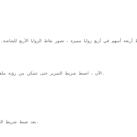
ورموز سطح المكتب بدقة.
8. الآن ، اضبط شريط التمرير حتى تتمكن من رؤية م
بعد ضبط شريط التمرير ، يجب إصلاح مشكلتك مع التحجيم الزائد.