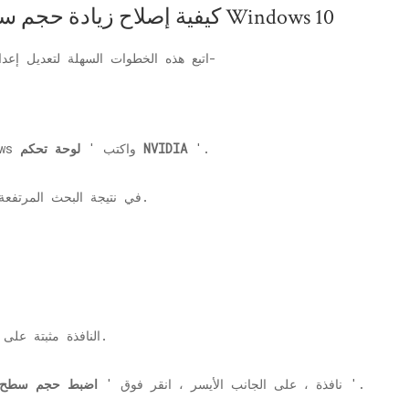
كيفية إصلاح زيادة حجم سطح المكتب في نظام التشغيل Windows 10
اتبع هذه الخطوات السهلة لتعديل إعدادات الرسومات على جهاز الكمبيوتر الخاص بك-
'.
لوحة تحكم NVIDIA
1. انقر فوق مربع البحث بجوار أيقونة Windows واكتب '
'في نتيجة البحث المرتفعة.
النافذة مثبتة على جهاز الكمبيوتر الخاص بك.
'.
نافذة ، على الجانب الأيسر ، انقر فوق '
اضبط حجم سطح 