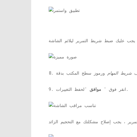
لف
شريط المهام
'لحفظ التغييرات.
9. انقر فوق '
موافق