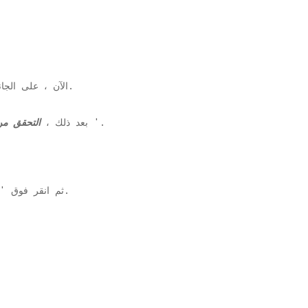
' التبويب.
4. الآن ، على ال
'.
5. بعد ذلك ،
التحقق من
'لتغيير حجم شاشة الكمبيوتر.
6. ثم انقر فوق 