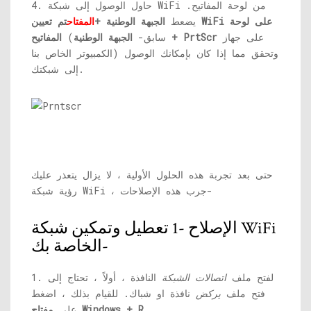
4. حاول الوصول إلى شبكة WiFi من لوحة المفاتيح.
يضعط
الجبهة الوطنية +
المفتاح
تم تعيين WiFi على لوحة
على جهاز
الجبهة الوطنية + PrtScr
(سابق-
المفاتيح
الكمبيوتر الخاص بنا) وتحقق مما إذا كان بإمكانك الوصول
إلى شبكتك.
حتى بعد تجربة هذه الحلول الأولية ، لا يزال يتعذر عليك
رؤية شبكة WiFi ، جرب هذه الإصلاحات-
الإصلاح -1 تعطيل وتمكين شبكة WiFi
الخاصة بك-
1. لفتح ملف
اتصالات الشبكة
النافذة ، أولاً ، تحتاج إلى
فتح ملف
يركض
نافذة او شباك. للقيام بذلك ، اضغط
.
مفتاح Windows + R.
على