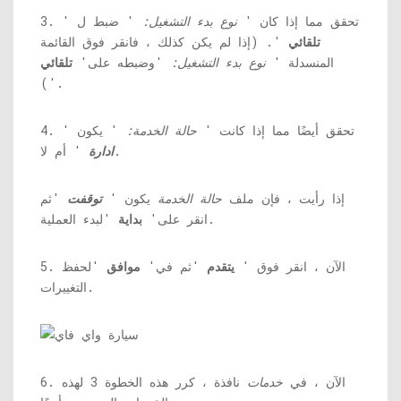
3. تحقق مما إذا كان '
نوع بدء التشغيل:
' ضبط ل '
تلقائي
'. (إذا لم يكن كذلك ، فانقر فوق القائمة
المنسدلة '
نوع بدء التشغيل:
'وضبطه على'
تلقائي
').
4. تحقق أيضًا مما إذا كانت '
حالة الخدمة:
' يكون '
' أم لا.
ادارة
إذا رأيت ، فإن ملف
حالة الخدمة
يكون '
توقفت
'ثم
'لبدء العملية.
انقر على'
بداية
5. الآن ، انقر فوق '
يتقدم
'ثم في'
موافق
'لحفظ
التغييرات.
6. الآن ، في
خدمات
نافذة ، كرر هذه الخطوة 3 لهذه