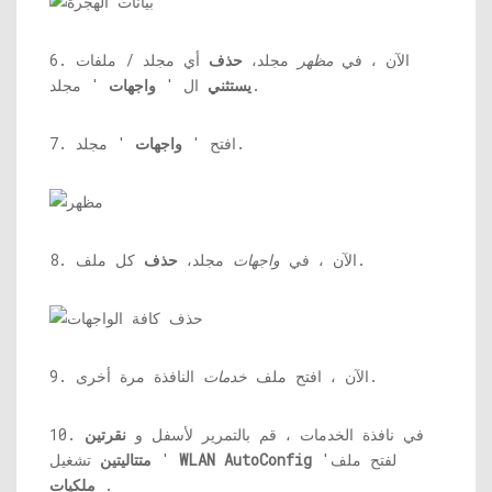
6. الآن ، في
مظهر
مجلد،
حذف
أي مجلد / ملفات
' مجلد.
يستثني
ال '
واجهات
' مجلد.
7. افتح '
واجهات
كل ملف.
8. الآن ، في
واجهات
مجلد،
حذف
النافذة مرة أخرى.
9. الآن ، افتح ملف
خدمات
10. في نافذة الخدمات ، قم بالتمرير لأسفل و
نقرتين
'لفتح ملف
WLAN AutoConfig
تشغيل '
متتاليتين
.
ملكيات