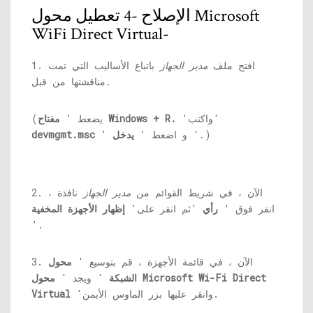
الإصلاح -4 تعطيل محول Microsoft
WiFi Direct Virtual-
1. افتح ملف
مدير الجهاز
باتباع الأساليب التي تمت
مناقشتها من قبل.
'واكتب'
مفتاح Windows + R.
(يضعط '
'.)
' و اضغط '
يدخل
devmgmt.msc
2. الآن ، في شريط القوائم من
مدير الجهاز
نافذة ،
انقر فوق '
رأي
'ثم انقر على'
إظهار الأجهزة المخفية
'.
3. الآن ، في قائمة الأجهزة ، قم بتوسيع '
محول
الشبكة
' ويجد '
محول Microsoft Wi-Fi Direct
'وانقر عليها بزر الماوس الأيمن.
Virtual