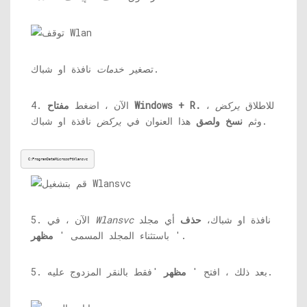
نافذة او شباك.
تصغير
خدمات
للاطلاق
يركض
،
مفتاح Windows + R.
4. الآن ، اضغط
نافذة او شباك.
وثم
نسخ ولصق
هذا العنوان في
يركض
C:ProgramDataMicrosoftWlansvc
نافذة او شباك،
حذف
أي مجلد
Wlansvc
5. الآن ، في
'.
باستثناء المجلد المسمى '
مظهر
'فقط بالنقر المزدوج عليه.
5. بعد ذلك ، افتح '
مظهر