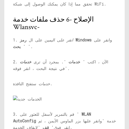
تحقق مما إذا كان يمكنك الوصول إلى شبكة WiFi.
الإصلاح -6 حذف ملفات خدمة
Wlansvc-
وانقر على
رمز Windows
انقر على اليمين
على ال
1.
'.
'
بحث
2. الآن ، اكتب '
خدمات
'. بمجرد أن ترى
خدمات
'في نتيجة البحث ، انقر فوقه.
ستفتح النافذة.
خدمات
WLAN
3. قم بالتمرير لأسفل للعثور على '
خدمة 'وانقر عليها بزر الماوس الأيمن ، ثم
AutoConfig
'لإيقاف الخدمة.
انقر فوق'
قف