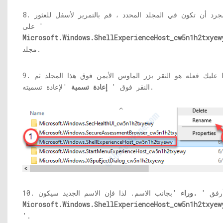
8. بمجرد أن تكون في المجلد المحدد ، قم بالتمرير لأسفل للعثور
على '
Microsoft.Windows.ShellExperienceHost_cw5n1h2txyew
مجلد.
9. ما عليك فعله هو النقر بزر الماوس الأيمن فوق هذا المجلد ثم
'لإعادة تسميته.
النقر فوق '
إعادة تسمية
1. أرفق '
.وراء
Microsoft.Windows.ShellExperienceHost_cw5n1h2txyew
'.