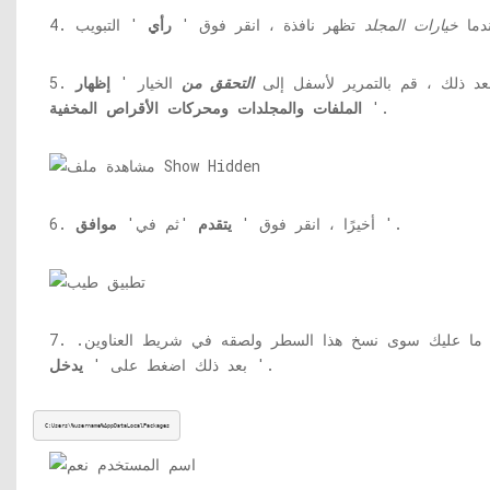
عندما
خيارات المجلد
تظهر نافذة ، انقر فوق '
رأي
. بعد ذلك ، قم بالتمرير لأسفل إلى
التحقق من
الخيار '
إظهار
'.
الملفات والمجلدات ومحركات الأقراص المخفية
'.
6. أخيرًا ، انقر فوق '
يتقدم
'ثم في'
موافق
7. الآن ، ما عليك سوى نسخ هذا السطر ولصقه في شريط العناوين.
'.
بعد ذلك اضغط على '
يدخل
C:Users\%username%AppDataLocalPackages