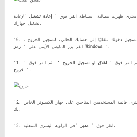
سترى ظهرت مطالبة. ببساطة انقر فوق '
إعادة تشغيل
'لإعادة
تشغيل جهازك.
10. سيتم تسجيل دخولك تلقائيًا إلى حسابك الحالي. لتسجيل الخروج ،
'.
رمز Windows
انقر بزر الماوس الأيمن على '
1. ثم انقر فوق '
اغلاق او تسجيل الخروج
'. ثم انقر فوق '
'.
خروج
12. سترى قائمة المستخدمين المتاحين على جهاز الكمبيوتر الخاص
بك.
'في الزاوية اليسرى السفلية.
13. انقر فوق '
مدير