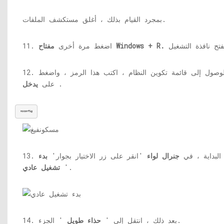
بمجرد القيام بذلك ، أغلق مستكشف الملفات.
مفتاح Windows + R.
11. اضغط مرة أخرى
12. للوصول إلى قائمة تكوين النظام ، اكتب هذا الرمز ، واضغط
.
على
يدخل
msconfig
في البداية ، في
جنرال لواء
'انقر على زر الاختيار بجوار'
بدء
'.
تشغيل عادي
' الجزء.
14. بعد ذلك ، انتقل إلى '
حذاء طويل