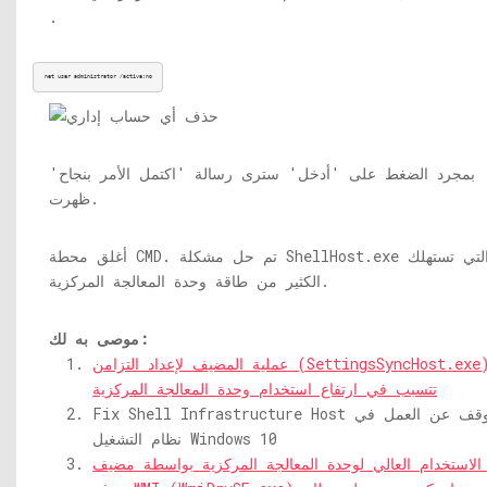
.
net user administrator /active:no
بمجرد الضغط على 'أدخل' سترى رسالة 'اكتمل الأمر بنجاح'
ظهرت.
التي تستهلك
ShellHost.exe
أغلق محطة CMD. تم حل مشكلة
الكثير من طاقة وحدة المعالجة المركزية.
موصى به لك:
عملية المضيف لإعداد التزامن (SettingsSyncHost.exe)
تتسبب في ارتفاع استخدام وحدة المعالجة المركزية
Fix Shell Infrastructure Host قد توقف عن العمل في
نظام التشغيل Windows 10
الاستخدام العالي لوحدة المعالجة المركزية بواسطة مضيف