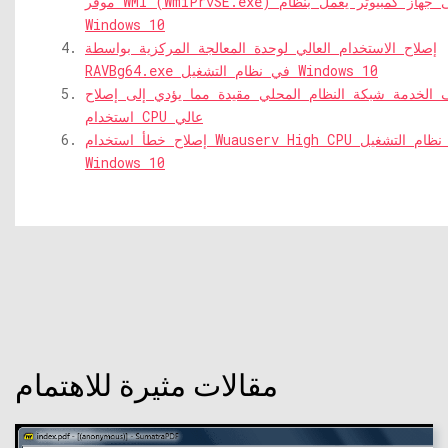
موفر WMI (WmiPrvSE.exe) على جهاز كمبيوتر يعمل بنظام
Windows 10
إصلاح الاستخدام العالي لوحدة المعالجة المركزية بواسطة
RAVBg64.exe في نظام التشغيل Windows 10
الخدمة شبكة النظام المحلي مقيدة مما يؤدي إلى إصلاح
استخدام CPU عالي
إصلاح خطأ استخدام Wuauserv High CPU في نظام التشغيل
Windows 10
مقالات مثيرة للاهتمام