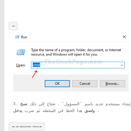
cmd
. لإنشاء مستخدم جديد باسم 'المسؤول' ، تحتاج إلى ذلك
نسخ
.
ولصق
هذا الخط في المحطة ثم ضرب
يدخل
net user administrator /active:yes