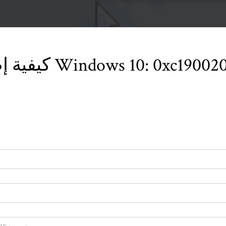
ية إصلاح رمز خطأ ترقية Windows 10: 0xc1900200