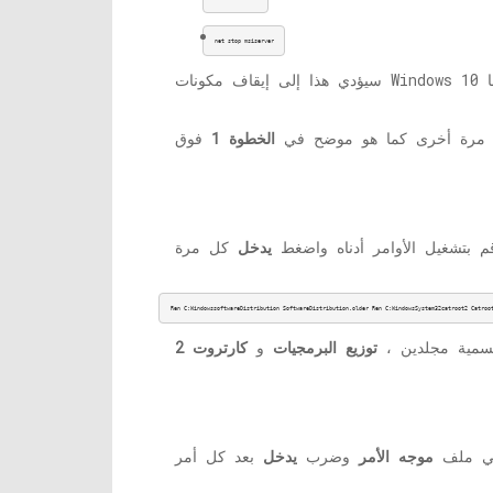
net stop msiserver
 مرة أخرى كما هو موضح في
الخطوة 1
قم بتشغيل الأوامر أدناه واضغط
يدخل
Ren C:WindowssoftwareDistribution 
SoftwareDistribution.older
 Ren C:WindowsSystem32catroot2 Catroo
تسمية مجلدين ،
توزيع البرمجيات
و
 في ملف
موجه الأمر
وضرب
يدخل