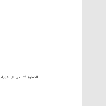
زر.
الخطوة 2:
في ال
خيارات