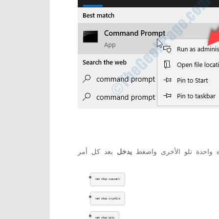
اه واحدة تلو الأخرى واضغط
يدخل
net stop wuauserv
net stop cryptSvc
net stop bits