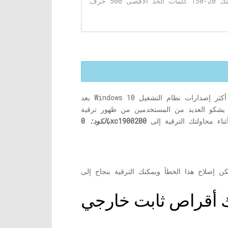
يعد Windows 10 بلا شك أكثر إصدارات نظام التشغيل Windows شيوعًا في الآونة الأخيرة ، وبالتالي ، يريد العديد من المستخدمين ترقية نظام التشغيل الخاص بهم
0xc1900200
بالكود:
 أقراص ثابت خارجي