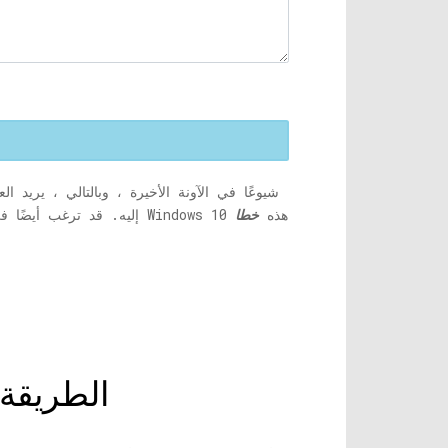
إليه. قد ترغب أيضًا في ترقيته إلى الإصدار المرخص بمجرد انتهاء الفترة المجانية. ومع ذلك ، يشكو العديد من المستخدمين من ظهور ترقية Windows 10 هذه
خطا
الطريقة