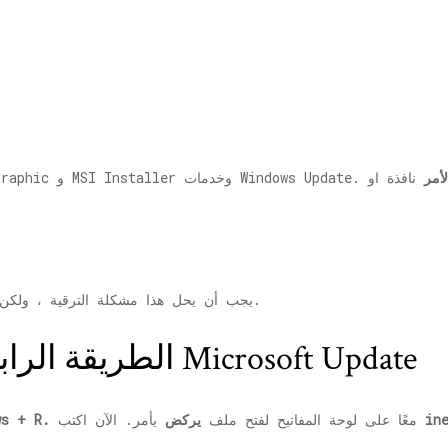
أمر
نافذة او
يجب أن يحل هذا مشكلة الترقية ، ولكن إذا استمرت المشكلة ، فجرّب الطريقة الثالثة.
الطريقة الرابعة: بإلغاء حظر خوادم Microsoft Update
in
يأمر. الآن اكتب
معًا على لوحة المفاتيح لفتح ملف
يركض
نظام التشغيل