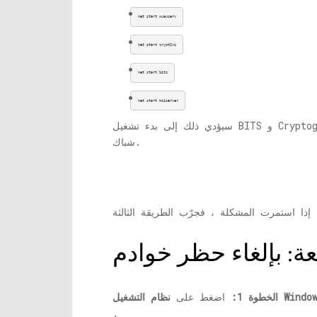
net start wuauserv
net start cryptSvc
net start bits
net start msiserver
شباك.
 Windows + R.
الخطوة 1:
اضغط على
.