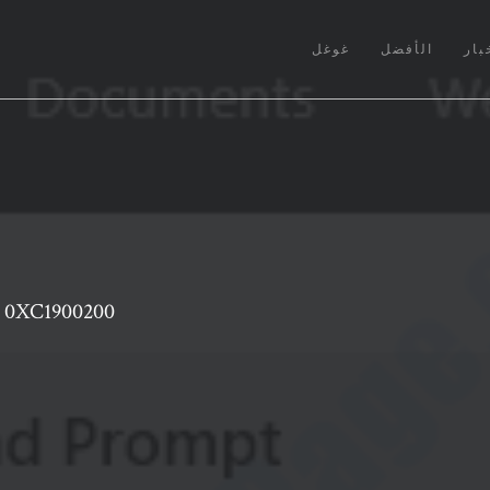
بار
الأفضل
غوغل
كيفية إصلاح رمز خطأ تر