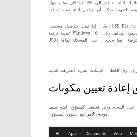
إذا كان هناك جهاز USB متصل بنظامك أثناء الترقية إلى Windows 10 ، فمن المحتمل أن يكون هذا هو السبب وراء هذا الخطأ. على الرغم من أن أجهزة USB أو
أيضًا ، إذا قمت بتوصيل مستقبل USB Bluetooth ، فيمكن أن يتداخل ذلك أيضًا مع عملية الترقية. لذلك ، يُقترح عدم توصيل أي جزء من جهاز USB أثناء تشغيل
عملية ترقية Windows 10. تأكد من عدم توصيل أي نوع من محركات الأقراص الصلبة الخارجية ، بما في ذلك محرك أقراص محمول وهاتف ذكي (عبر قابس
على النتيجة وحدد
تشغيل كمسؤول
لفتح ملف
مع حقوق المسؤول.
موجه الأمر