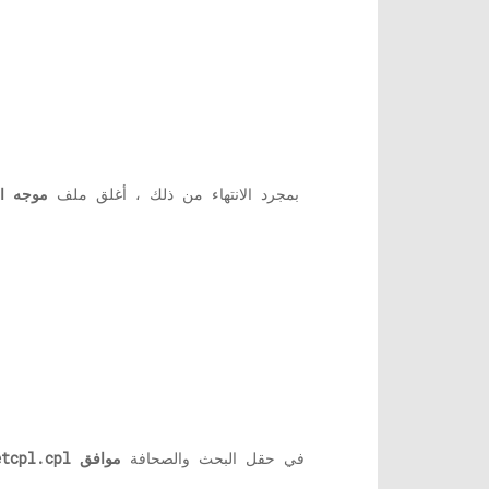
سيؤدي ذلك إلى بدء تشغيل BITS و Cryptographic و MSI Installer وخدمات Windows Update. بمجرد الانتهاء من ذلك ، أغلق ملف
موجه ال
في حقل البحث والصحافة
موافق
etcpl.cpl