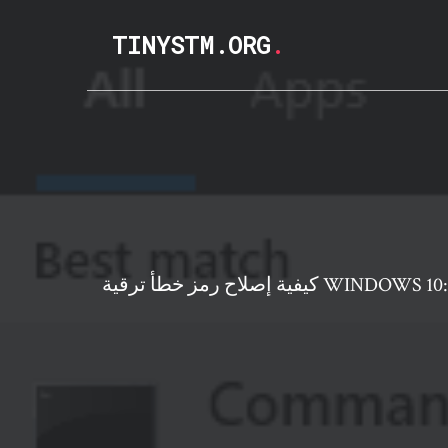
TINYSTM.ORG
.
قية WINDOWS 10: 0XC1900200