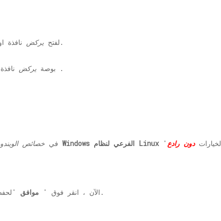
نافذة او شباك.
لفتح
يركض
.
2 بوصة
يركض
نافذة
الخيارات
دون رادع
نظام Windows الفرعي لنظام Linux
3. في
خصائص الويندو
'لحفظ التغييرات على جهاز الكمبيوتر الخاص بك.
4. الآن ، انقر فوق '
موافق