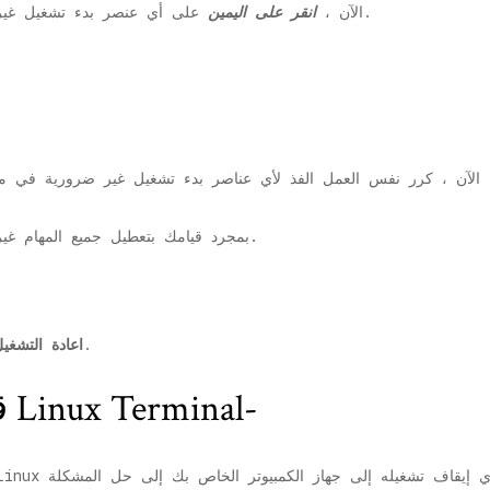
'لتعطيله.
3. الآن ،
انقر على اليمين
على أي عنصر بدء تشغيل غي
الآن ، كرر نفس العمل الفذ لأي عناصر بدء تشغيل غير ضرورية في
نافذة او شباك.
بمجرد قيامك بتعطيل جميع المهام غي
جهاز الكمبيوتر الخاص بك وتحقق من التمهيد.
اعادة التشغي
# 2- قم بإيقاف تشغيل Linux Terminal-