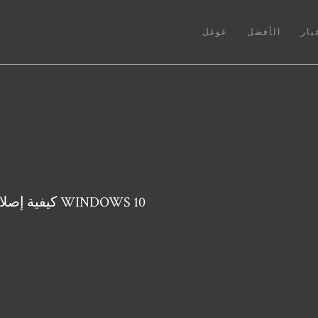
بار
الأفضل
غوغل
كيفية إصلاح مشكلة التمهيد البطيء في نظام التشغيل WINDOWS 10