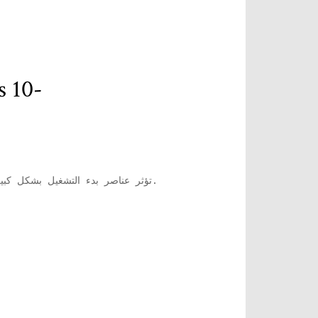
في المقالة التالية ، نلقي نظرة على عدة طر
طرق تسريع سرعة ا
تؤثر عناصر بدء التشغيل بشكل كبير على وقت تشغيل جهاز الكمبيوتر الخاص بك. قم بتعطيل أي أوقات بدء تشغيل آلية غير ضرورية لتقليل وقت التمهيد.