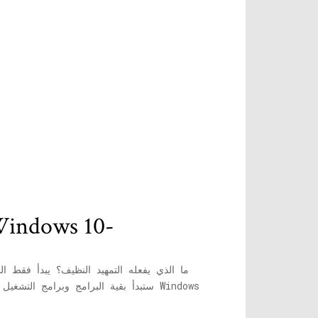
# 3- Clean Boot PC لتسريع التمهيد في نظام التشغيل 10