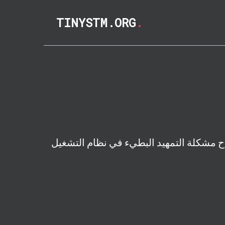
TINYSTM.ORG
.