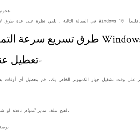
هجوم الفيروسات أو البرامج الضارة ، والمزيد.
ق لإصلاح سرعة التمهيد البطيئة وتسريع التمهيد في Windows 10. فلنبدأ.
لتمهيد في نظام التشغيل Windows 10-
# 1- تعطيل عناصر بدء التشغيل-
نافذة او شباك.
لفتح ملف
مدير المهام
' التبويب.
2 بوص