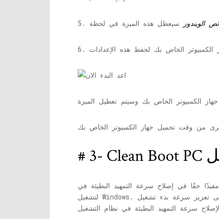
ص الويندوز
5.
د البطيئة في Windows 10. ما الذي يفعله التمهيد النظيف؟ يبدأ فقط البرامج الأساسية المطلوبة
لتشغيل Windows. ستبدأ بقية البرامج وبرامج التشغيل حسب حاجتك إليها أثناء تشغيل جهاز الكمبيوتر الخاص بك. يعمل هذا على تعزيز سرعة بدء تشغيل Windows