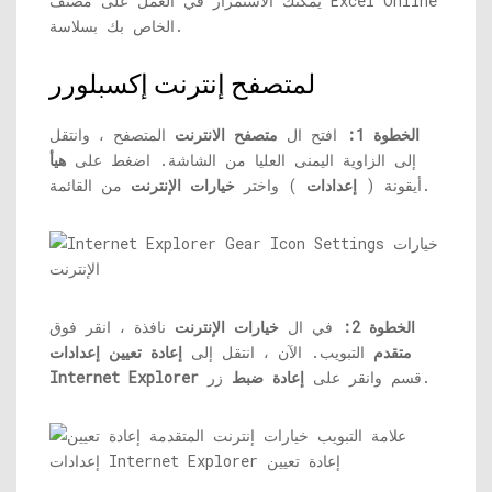
يمكنك الاستمرار في العمل على مصنف Excel Online
الخاص بك بسلاسة.
لمتصفح إنترنت إكسبلورر
الخطوة 1:
افتح ال
متصفح الانترنت
المتصفح ، وانتقل
إلى الزاوية اليمنى العليا من الشاشة. اضغط على
هيأ
من القائمة.
أيقونة (
إعدادات
) واختر
خيارات الإنترنت
الخطوة 2:
في ال
خيارات الإنترنت
نافذة ، انقر فوق
متقدم
التبويب. الآن ، انتقل إلى
إعادة تعيين إعدادات
زر.
قسم وانقر على
إعادة ضبط
Internet Explorer