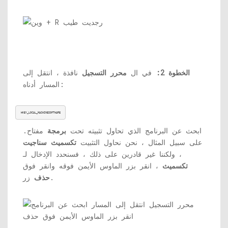
الخطوة 2:
في ال
محرر التسجيل
نافذة ، انتقل إلى
المسار أدناه:
HKEY_LOCAL_MACHINESOFTWARE
ابحث عن البرنامج الذي تحاول تثبيته تحت
برمجة
مفتاح.
على سبيل المثال ، نحن نحاول التثبيت
تكسميث سناجيت
، ولكننا غير قادرين على ذلك ، فسنحدد الإدخال لـ
تكسميث
، انقر بزر الماوس الأيمن فوقه وانقر فوق
زر.
حذف