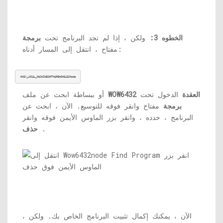
الخطوه 3:
ولكن ، إذا لم تجد البرنامج تحت
برمجة
مفتاح ، انتقل إلى المسار أدناه:
HKEY_LOCAL_MACHINESOFTWAREWOW6432Node
WOW6432 العقدة
الدخول تحت
أو ببساطة ابحث عن ملف
برمجة
مفتاح وانقر فوقه للتوسيع. الآن ، ابحث عن
البرنامج ، حدده ، وانقر بزر الماوس الأيمن فوقه وانقر
.
حذف
الآن ، يمكنك إكمال تثبيت البرنامج الخاص بك. ولكن ،