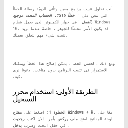
أنت تحاول تثبيت برنامج معين وتأتي الدويّة رسالة الخطأ
التي تنص على '
خطأ 1316. الحساب المحدد موجود
بالفعل
'في جهاز الكمبيوتر الذي يعمل بنظام Windows
10. قد يكون الأمر محبطًا للجوهر ، خاصةً عندما تريد
تثبيت شيء مهم يتعلق بعملك.
ومع ذلك ، لحسن الحظ ، يمكن إصلاح هذا الخطأ ويمكنك
الاستمرار في تثبيت البرنامج بدون متاعب. دعونا نرى
كيف.
الطريقة الأولى: استخدام محرر
التسجيل
معًا على
مفتاح Windows + R.
الخطوة 1:
اضغط على
لوحة المفاتيح لفتح ملف
يركض
يأمر. الآن اكتب
رجديت
.
في حقل البحث وضرب
يدخل