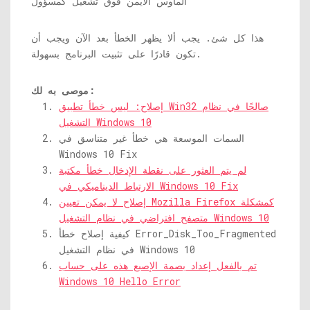
هذا كل شئ. يجب ألا يظهر الخطأ بعد الآن ويجب أن
تكون قادرًا على تثبيت البرنامج بسهولة.
موصى به لك:
إصلاح: ليس خطأ تطبيق Win32 صالحًا في نظام
التشغيل Windows 10
السمات الموسعة هي خطأ غير متناسق في
Windows 10 Fix
لم يتم العثور على نقطة الإدخال خطأ مكتبة
الارتباط الديناميكي في Windows 10 Fix
إصلاح لا يمكن تعيين Mozilla Firefox كمشكلة
متصفح افتراضي في نظام التشغيل Windows 10
كيفية إصلاح خطأ Error_Disk_Too_Fragmented
في نظام التشغيل Windows 10
تم بالفعل إعداد بصمة الإصبع هذه على حساب
Windows 10 Hello Error