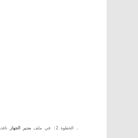
قم بتحديث برامج تشغيل محول الشبكة
.
الخطوة 2: في ملف
مدير الجهاز
نافذة