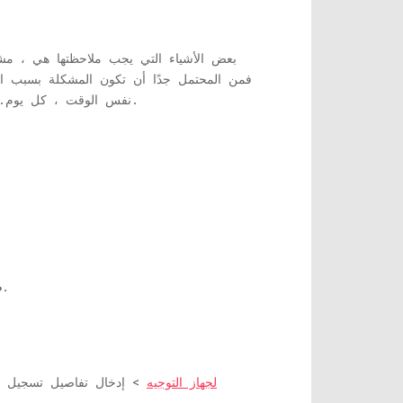
بعض الأشياء التي يجب ملاحظتها هي ، مشكل
فمن المحتمل جدًا أن تكون المشكلة بسبب ازد
نفس الوقت ، كل يوم. تؤدي حركة مرور الشبكة العالية هذه إلى فقدان الحزمة ، وبالتالي ، فشل في تسليم المحتوى لك بسلاسة كما ينبغي.
منها ومعرفة ما إذا كان يعمل.
ط
عنوان IP لجهاز التوجيه
> إدخال تفاصيل تسجيل ال