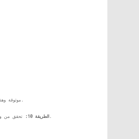
استخدم خدمة VPN موثوقة وهذا من شأنه إصلاح مشكلة التخزين المؤقت خلال ساعات الذروة وتجنب ازدحام الشبكة.
تحقق من وجود أي مكون تالف على شبكتك مثل الكابلات المعطلة أو برامج التشغيل القديمة ، وقم باستكشاف المشكلة وإصلاحها.
الطريقة 10: