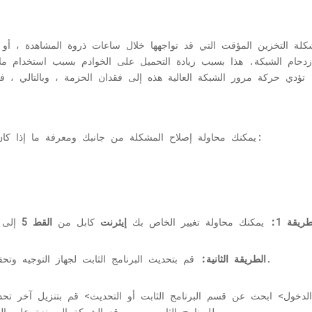
ة التخزين المؤقت التي قد تواجهها خلال ساعات ذروة المشاهدة ، أو با
حام الشبكة. هذا بسبب زيادة التحميل على الخوادم بسبب استخدام ملاي
يمكنك محاولة إصلاح المشكلة من جانبك ومعرفة ما إذا كان هذا يساعد في تحسين تجربة المشاهدة أم لا:
ريقة 1:
يمكنك محاولة تغيير الخاص بك
إيثرنت
كابل من
القط 5
إلى 
قم بتحديث البرنامج الثابت لجهاز التوجيه وتحقق مما إذا كان يعمل على إصلاح مشكلة البث.
الطريقة الثانية:
دخول> ابحث عن قسم البرنامج الثابت أو التحديث> قم بتنزيل آخر تحد
للبرنامج الثابت من موقع الشركة المصنعة على الويب> تحديث كامل> إعادة تشغيل جهاز التوجيه.