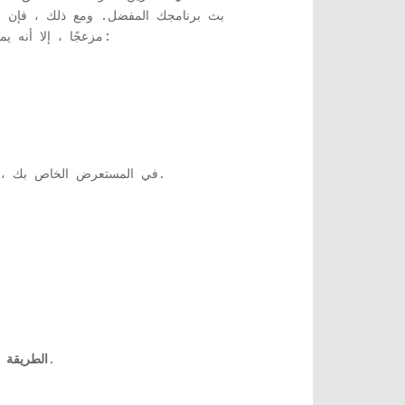
بث برنامجك المفضل. ومع ذلك ، فإن ح
مزعجًا ، إلا أنه يمثل صداعًا أقل نسبيًا. فيما يلي بعض الإصلاحات الممكنة التي يمكن أن تساعدك على دفق المحتوى الخاص بك بسلاسة:
قم بتحديث صفحة CBS All Access في المستعرض الخاص بك ، عن طريق النقر فوق الرمز الموجود بجوار شريط عنوان الويب.
استخدم اتصالاً سلكيًا وليس لاسلكيًا. هذا لأن الاتصال اللاسلكي قد يؤدي إلى فقدان الحزمة وبالتالي الانقطاع.
الطريقة 