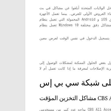
اكل في بث CBS All Access مثل التخزين المؤقت أثناء البث المباشر والتوافق مع الأجهزة وتجميد
 العروض الأولى للعرض. بينما تعمل الأجهزة
المحمولة التي تعمل بنظام Android و iOS بشكل جيد باستخدام تطبيق CBS ، فإن الإصدارات الأخرى المخصصة لأجهزة التلفزيون الذكية أو أجهزة الكمبيوتر التي
ت الوصول إلى CBS All التي قد تواجهها. سيساعدك هذا الدليل في تحديد المشكلات
على شبكة سي بي إس
CBS All Access
يواجه عدد كبير من مستخدمي CBS All Access مشكلات في التخزين المؤقت أثناء دفق محتوى على التطبيق وقد يكون ذلك محبطًا للغاية ، خاصة عندما تحاول