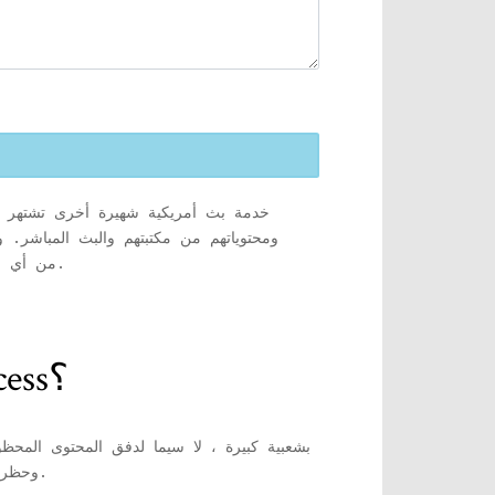
ومحتوياتهم من مكتبتهم والبث المباشر. 
المتحدة. لذلك ، إذا كنت تحاول الوصول إلى CBS All Access من أي مكان آخر غير الولايات المتحدة ، فقد تتأثر جودة البث.
هل يساعد استخدام VPN في تحسين تدفق CBS All Access؟
، أصبحت المواقع المقيدة جغرافيًا أكثر تقدمًا هذه الأيام ، وبالتالي فهي قادرة على تحديد محاولات اتصال VPN وحظرها بنجاح.