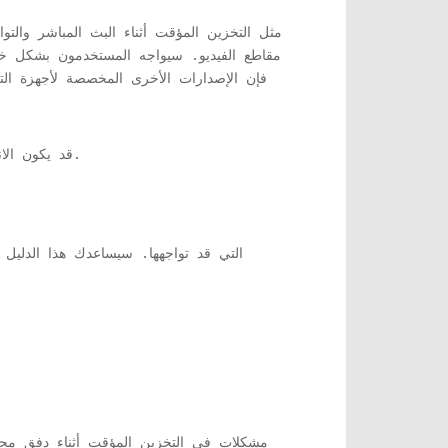
مقاطع الفيديو. سيواجه المستخدمون بشكل خا
قد يكون الانهيار المفاجئ بسبب ازدحام الشبكة عندما يقوم عدد كبير من المشاهدين بتسجيل الدخول في نفس الوقت لعرض معين.