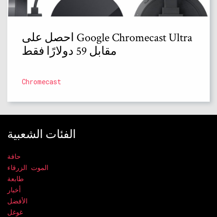
احصل على Google Chromecast Ultra
مقابل 59 دولارًا فقط
Chromecast
الفئات الشعبية
حافة
الموت الزرقاء
طابعة
أخبار
الأفضل
غوغل