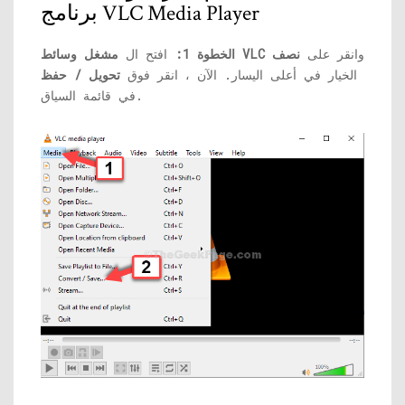
برنامج VLC Media Player
وانقر على
نصف
مشغل وسائط VLC
الخطوة 1:
افتح ال
الخيار في أعلى اليسار. الآن ، انقر فوق
تحويل / حفظ
في قائمة السياق.