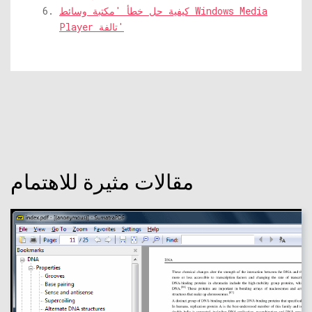
كيفية حل خطأ 'مكتبة وسائط Windows Media
Player تالفة'
مقالات مثيرة للاهتمام