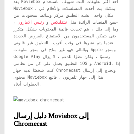
يعد Moviebox أحد أكثر تطبيقات البث شيوعًا. باستخدام
Moviebox ، يمكنك بث أحدث المسلسلات والأفلام في
مكان واحد. يشبه التطبيق مركز وسائط بمحتويات من
جميع المنصات الرائدة مثل
نيتفليكس
و
رئيس الامازون
،
وما إلى ذلك ، يتم تحديث قائمة المحتويات بشكل متكرر
حتى يتمكن المستخدمون من الاستمتاع بالعروض الجديدة
عندما يتم نشرها في وقت أقرب. التطبيق غير قانوني
وبالتالي فهو غير متاح في متجر تطبيقات Apple ومتجر
Google Play رسميًا ، ولكن نظرًا للدعم ، لا يزال
التطبيق يعمل على كل من نظامي iOS و Android. إذا
كنت شخصًا لديه جهاز Chromecast وتحتاج إلى إرسال
محتوى Moviebox هذا إلى جهاز تلفزيون ، فاتبع
الخطوات أدناه.
دليل إرسال Moviebox إلى
Chromecast