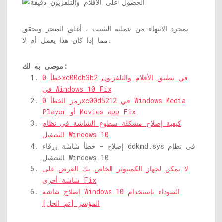
بمجرد الانتهاء من عملية التثبيت ، أغلق المتجر وتحقق
مما إذا كان هذا يعمل أم لا.
موصى به لك:
خطأ 0xc00db3b2 في تطبيق الأفلام والتلفزيون
في Windows 10 Fix
رمز الخطأ 0xc00d5212 في Windows Media
Player أو Movies app Fix
كيفية إصلاح مشكلة سطوع الشاشة في نظام
التشغيل Windows 10
في نظام
ddkmd.sys
إصلاح - خطأ شاشة زرقاء
التشغيل Windows 10
لا يمكن لجهاز الكمبيوتر الخاص بك العرض على
شاشة أخرى Fix
إصلاح شاشة Windows 10 السوداء باستخدام
المؤشر [تم الحل]