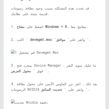
قد تحدث هذه المشكلة بسبب وجود بطاقة رسومات
قديمة مثبتة على نظامك.
مفاتيح معا.
مفتاح Windows + R.
1. اضغط على
'.
'وانقر على'
موافق
devmgmt.msc
2. اكتب '
3. بمجرد فتح Device Manager ، ما عليك سوى النقر
'.
فوق '
محول العرض
4. بعد ذلك ، انقر بزر الماوس الأيمن على محول بطاقة
'.
الرسومات NVIDIA وانقر على '
تحديث السائق