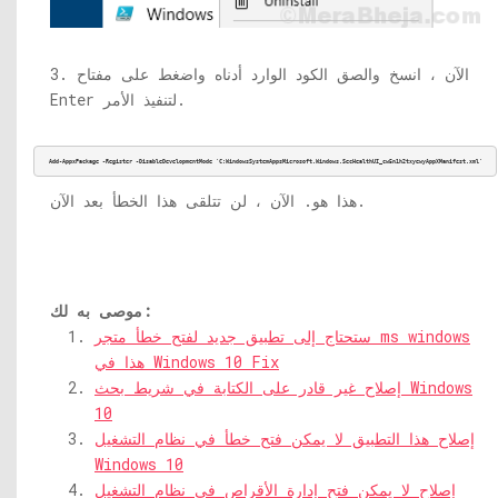
3. الآن ، انسخ والصق الكود الوارد أدناه واضغط على مفتاح
Enter لتنفيذ الأمر.
Add-AppxPackage -Register -DisableDevelopmentMode 'C:WindowsSystemAppsMicrosoft.Windows.SecHealthUI_cw5n1h2txyewyAppXManifest.xml'
هذا هو. الآن ، لن تتلقى هذا الخطأ بعد الآن.
موصى به لك:
ستحتاج إلى تطبيق جديد لفتح خطأ متجر ms windows
هذا في Windows 10 Fix
إصلاح غير قادر على الكتابة في شريط بحث Windows
10
إصلاح هذا التطبيق لا يمكن فتح خطأ في نظام التشغيل
Windows 10
إصلاح لا يمكن فتح إدارة الأقراص في نظام التشغيل