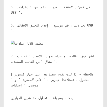
5. في
خيارات الطاقة
النافذة ، تحقق من '
إعدادات
USB
'.
إعداد التعليق الانتقائي USB
6. بعد ذلك ، قم بتوسيع '
'.
7. انقر فوق القائمة المنسدلة بجوار 'الإعداد:' ثم حدد
'من القائمة المنسدلة.
'
معاق
ملاحظة
- إذا كنت تقوم بتنفيذ هذا على جهاز كمبيوتر
[
محمول ، فستلاحظ خيارين ، '
على البطارية
' و '
' إعدادات.
موصول
كلا هذين الخيارين. ]
يمكنك بسهولة '
تعطيل