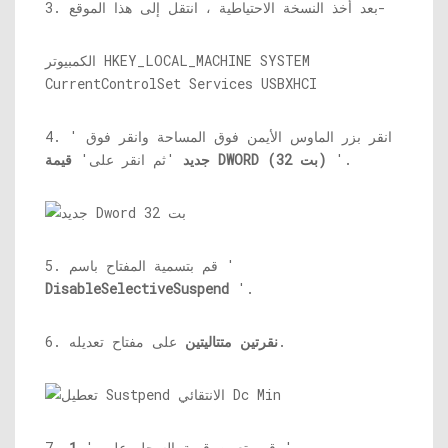
3. بعد أخذ النسخة الاحتياطية ، انتقل إلى هذا الموقع-
الكمبيوتر HKEY_LOCAL_MACHINE SYSTEM
CurrentControlSet Services USBXHCI
4. انقر بزر الماوس الأيمن فوق المساحة وانقر فوق '
'.
قيمة DWORD (32 بت)
جديد
'ثم انقر على'
5. قم بتسمية المفتاح باسم '
DisableSelectiveSuspend
'.
على مفتاح تعديله.
نقرتين متتاليتين
6.
'.
7. قم بتعيين قيمة السجل على '
1