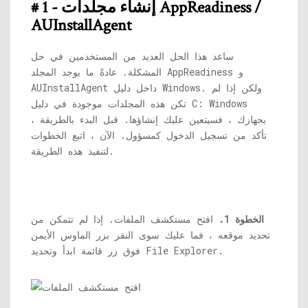
# 1 - إنشاء مجلدات AppReadiness /
AUInstallAgent
ساعد هذا الحل العديد من المستخدمين في حل
المشكلة. عادةً ما يوجد المجلد AppReadiness و
AUInstallAgent داخل دليل Windows. ولكن إذا لم
تكن هذه المجلدات موجودة في دليل C: Windows
بجهازك ، فسيتعين عليك إنشاؤها. قبل البدء بالطريقة ،
تأكد من تسجيل الدخول كمسؤول. الآن ، اتبع الخطوات
لتنفيذ هذه الطريقة.
الخطوة 1.
افتح مستكشف الملفات. إذا لم تتمكن من
تحديد موقعه ، فما عليك سوى النقر بزر الماوس الأيمن
فوق زر قائمة ابدأ وتحديد File Explorer.