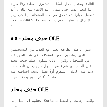
التالفة وستحل محلها أيضًا. ستستغرق العملية وقتًا طويلاً
، لذا انتظر بصبر حتى تنتهي. عند الانتهاء من ذلك ، أعد
تشغيل جهازك ثم تحقق من حل المشكلة. إذا كان رمز
الخطأ ox80073cf9 لا يزال يزعجك ، فجرب الطريقة
التالية.
# 8 - حذف مجلد OLE
يبدو أن هذه الطريقة تعمل مع العديد من المستخدمين
الذين يواجهون نفس المشكلة. في هذه الطريقة ،
سيكون عليك حذف مجلد OLE من التسجيل. ولكن ،
قبل القيام بأي شيء مع السجل ، يجب أن تأخذ ملف
دعم منه. لذلك ، سنقوم أولاً بعمل نسخة احتياطية منه
ثم نقوم بحذف مجلد OLE منه.
حذف مجلد OLE
انتقل إلى Cortana واكتب
رجديت
و اضغط
الخطوة 1.
.
يدخل