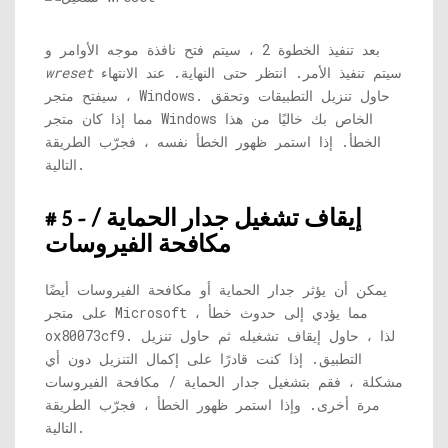
بعد تنفيذ الخطوة 2 ، سيتم فتح نافذة موجه الأوامر و
سيتم تنفيذ الأمر. انتظر حتى النهاية. عند الانتهاء
wreset
، سيفتح متجر Windows. حاول تنزيل التطبيقات وتحقق
مما إذا كان متجر Windows الخاص بك خاليًا من هذا
الخطأ. إذا استمر ظهور الخطأ نفسه ، فجرّب الطريقة
التالية.
# 5 - إيقاف تشغيل جدار الحماية /
مكافحة الفيروسات
يمكن أن يؤثر جدار الحماية أو مكافحة الفيروسات أيضًا
على متجر Microsoft ، مما يؤدي إلى حدوث خطأ
ox80073cf9. لذا ، حاول إيقاف تشغيله ثم حاول تنزيل
التطبيق. إذا كنت قادرًا على إكمال التنزيل دون أي
مشكلة ، فقم بتشغيل جدار الحماية / مكافحة الفيروسات
مرة أخرى. وإذا استمر ظهور الخطأ ، فجرّب الطريقة
التالية.