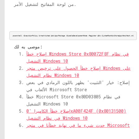
من لوحة المفاتيح لتشغيل الأمر.
powershell -ExecutionPolicy Unrestricted Add-AppxPackage -DisableDevelopmentMode -Register $Env:
SystemRootWinStoreAppxManifest.xml
موصى به لك:
إصلاح خطأ Windows Store 0x80072F8F في نظام
التشغيل Windows 10
إصلاح خطأ الحصول على ترخيص متجر Windows على
نظام التشغيل Windows 10
إصلاح: خيار 'التثبيت' يظهر باللون الرمادي في بعض
الألعاب في Microsoft Store
خطأ Microsoft Store 0x80D03805 في نظام
التشغيل Windows 10
إصلاح خطأ الكاميرا '0xA00F424F (0x80131500)
في نظام التشغيل Windows 10
حدث شيء ما في نهاية خطأنا في متجر Microsoft