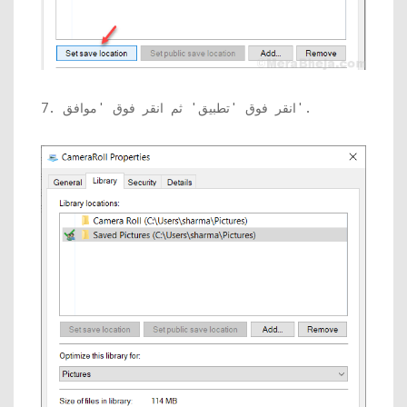
7. انقر فوق 'تطبيق' ثم انقر فوق 'موافق'.