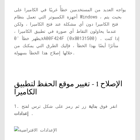
يواجه العديد من المستخدمين خطأً غريبًا في الكاميرا على
أجهزة الكمبيوتر التي تعمل بنظام Windows ، بحيث يتم
فتح الكاميرا دون أي مشكلة عند فتح الكاميرا ، ولكن
عندما يحاولون التقاط أي صورة في تطبيق الكاميرا ،
يظهر خطأ '0xA00F424F (0x80131500) . إذا كنت
متأثرًا أيضًا بهذا الخطأ ، فإليك الطرق التي يمكنك من
خلالها إصلاح هذا الخطأ بسهولة.
الإصلاح 1 - تغيير موقع الحفظ لتطبيق
الكاميرا
1. انقر فوق
بداية
زر ثم رمز على شكل ترس لفتح
.
إعدادات