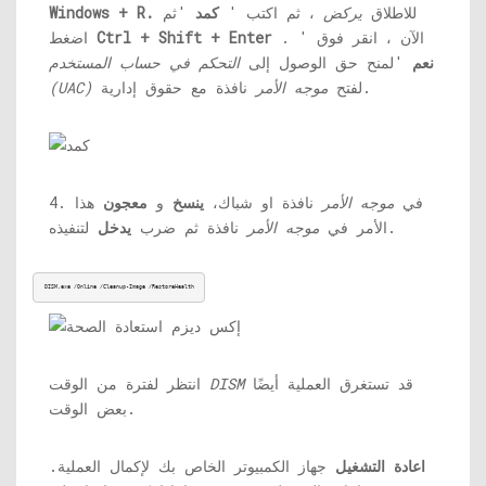
للاطلاق
يركض
، ثم اكتب '
كمد
'ثم
Windows + R.
. الآن ، انقر فوق '
Ctrl + Shift + Enter
اضغط
نعم
'لمنح حق الوصول إلى
التحكم في حساب المستخدم
نافذة مع حقوق إدارية.
لفتح
موجه الأمر
(UAC)
4. في
موجه الأمر
نافذة او شباك،
ينسخ
و
معجون
هذا
لتنفيذه.
الأمر في
موجه الأمر
نافذة ثم ضرب
يدخل
DISM.exe
 /Online /Cleanup-Image /RestoreHealth
قد تستغرق العملية أيضًا
DISM
انتظر لفترة من الوقت
بعض الوقت.
اعادة التشغيل
جهاز الكمبيوتر الخاص بك لإكمال العملية.