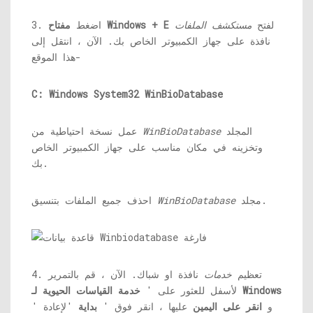
لفتح
مستكشف الملفات
مفتاح Windows + E
3. اضغط
نافذة على جهاز الكمبيوتر الخاص بك. الآن ، انتقل إلى
هذا الموقع-
C: Windows System32 WinBioDatabase
المجلد
WinBioDatabase
عمل نسخة احتياطية من
وتخزينه في مكان مناسب على جهاز الكمبيوتر الخاص
بك.
مجلد.
WinBioDatabase
احذف جميع الملفات بتنسيق
4. تعظيم
خدمات
نافذة او شباك. الآن ، قم بالتمرير
خدمة القياسات الحيوية لـ Windows
لأسفل للعثور على '
' و
انقر على اليمين
عليها ، انقر فوق '
بداية
'لإعادة