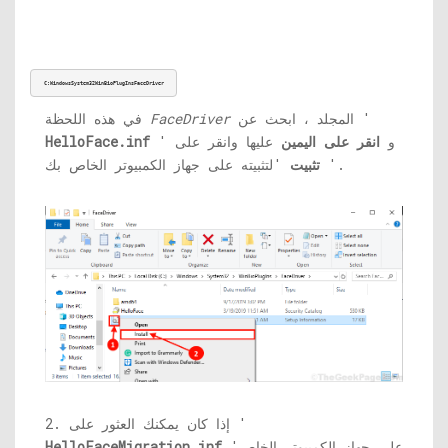
C:WindowsSystem32WinBioPlugInsFaceDriver
المجلد ، ابحث عن '
FaceDriver
في هذه اللحظة
' و
انقر على اليمين
عليها وانقر على
HelloFace.inf
'لتثبيته على جهاز الكمبيوتر الخاص بك.
'
تثبيت
2. إذا كان يمكنك العثور على '
'على جهاز الكمبيوتر الخاص
HelloFaceMigration.inf