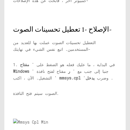
كمبيوتر آخر ، فابحث عن هذه الإصلاحات-
الإصلاح -1 تعطيل تحسينات الصوت-
التعطيل
تحسينات الصوت
عملت بها للعديد من
المستخدمين. اتبع نفس الشيء في نهايتك-
1. في البداية ، ما عليك فعله هو الضغط على '
مفتاح
' جنبا إلى جنب مع '
ر
مفتاح لفتح نافذة
Windows
.
'وضرب
يدخل
mmsys.cpl
التشغيل. الآن ، اكتب '
سيتم فتح النافذة.
الصوت