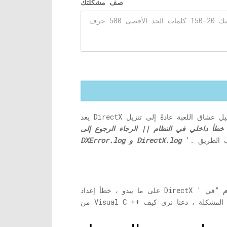
صف مشكلتك
يعد DirectX مكونًا مطلوبًا لبعض الألعاب التي يتم تشغيلها على أجهزة الكمبيوتر المكتبية والمحمولة. وبالتالي ، يميل عشاق اللعبة عادةً إلى تنزيل DirectX وتثبيته
طأ داخلي في النظام || الرجاء الرجوع إلى
DirectX.log
و
DXError.log
م
”في Windows 10 بسبب إطار عمل .NET قديم أو برنامج تشغيل فيديو أو بسبب إصدار أقدم
على ما يبدو ، خطأ إعداد DirectX '