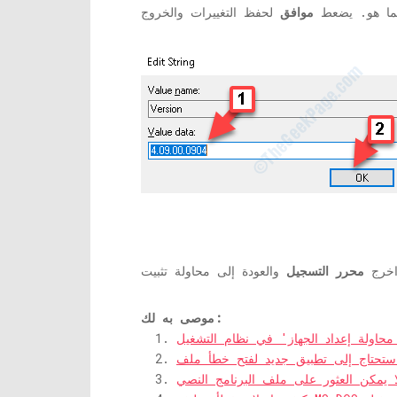
 كما هو. يضعط
موافق
اخرج
محرر التسجيل
موصى به لك: