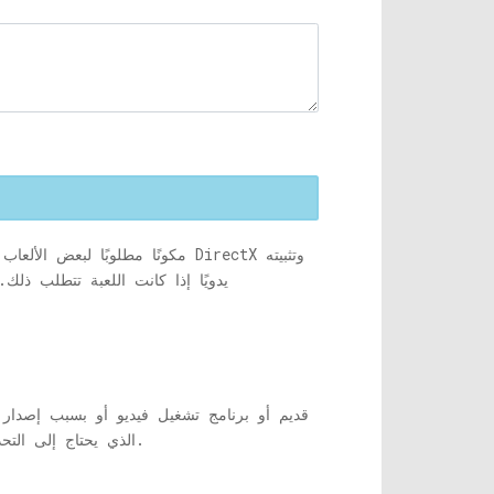
يدويًا إذا كانت اللعبة تتطلب ذ
من Visual C ++ الذي يحتاج إلى التحديث. والخبر السار هو أنه لدينا هنا حل بديل يمكن أن يساعدك في حل المشكلة ، دعنا نرى كيف.