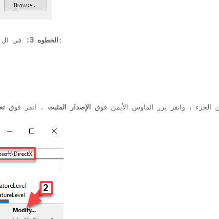
نافذة ، انتقل إلى المسار أدناه:
الخطوه 3:
في ال
من الجزء ، وانقر بزر الماوس الأيمن فوق
الإصدار المثبت
. انقر فوق
تع