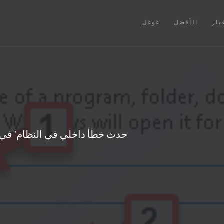
بار
الأفضل
غوغل