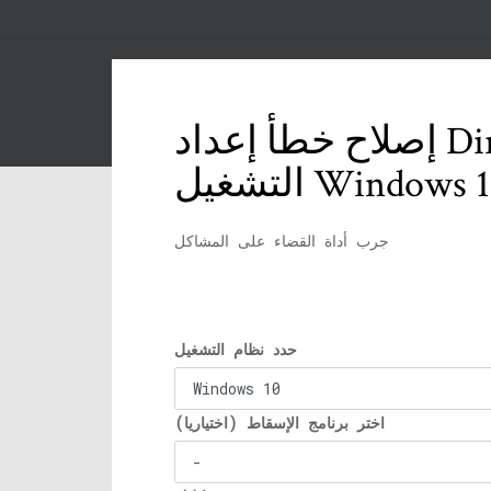
إصلاح خطأ إعداد DirectX 'حدث خطأ داخلي في النظام' في نظام
تشغيل Windows 10
جرب أداة القضاء على المشاكل
حدد نظام التشغيل
اختر برنامج الإسقاط (اختياريا)