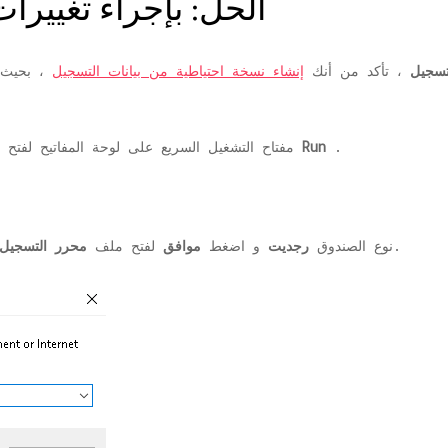
الحل: بإجراء تغيير
تسجيل
، تأكد من أنك
إنشاء نسخة احتياطية من بيانات التسجيل
، بحيث ف
.
الأمر Run
مفتاح التشغيل السريع على لوحة المفاتيح لفت
نافذة او شباك.
نوع الصندوق
رجديت
و اضغط
موافق
لفتح ملف
محرر التسجيل