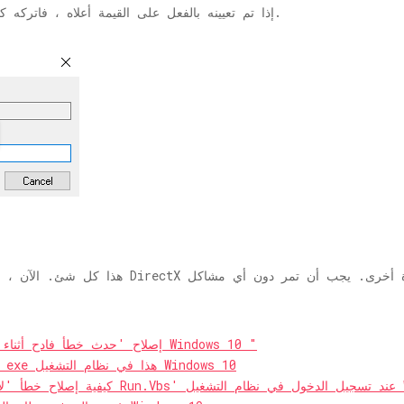
لحفظ التغييرات والخروج.
إذا تم تعيينه بالفعل على القيمة أعلاه ، فاتركه
هذا كل شئ. الآن ، 
إصلاح 'حدث خطأ فادح أثناء محاولة إعداد الجهاز' في نظام التشغيل Windows 10 ″
ستحتاج إلى تطبيق جديد لفتح خطأ ملف exe هذا في نظام التشغيل Windows 10
Windows 10