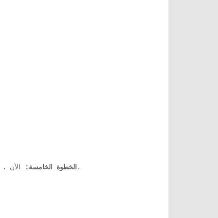
نافذة او شباك.
الخطوة الخامسة:
الآن ، 