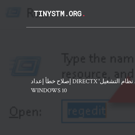
TINYSTM.ORG
.
إصلاح خطأ إعداد DIRECTX 'حدث خطأ داخلي في النظام' في نظام التشغيل
WINDOWS 10