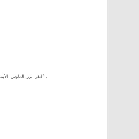
انقر بزر الماوس الأيمن فوق رمز 'ابدأ' الموجود في الزاوية اليسرى السفلية من الشاشة. انقر فوق 'النظام' لفتح نافذة 'إعدادات النظام'.