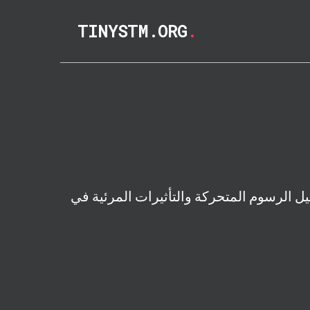
TINYSTM.ORG
.