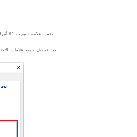
ضمن علامة التبويب 'التأثيرات المرئية' ، قم بتعطيل جميع علامات الاختيار.
بعد تعطيل جميع علامات الاختيار ، انقر فوق 'موافق' لإكمال العملية برمتها.