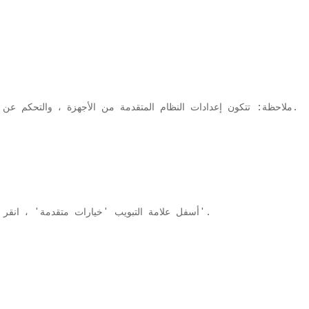
ملاحظة: تتكون إعدادات النظام المتقدمة من الأجهزة ، والتحكم عن بعد ، وحماية النظام ، والإعداد المتقدم المحدد.
أسفل علامة التبويب 'خيارات متقدمة' ، انقر فوق 'الإعدادات' الموجودة ضمن قسم 'الأداء'.