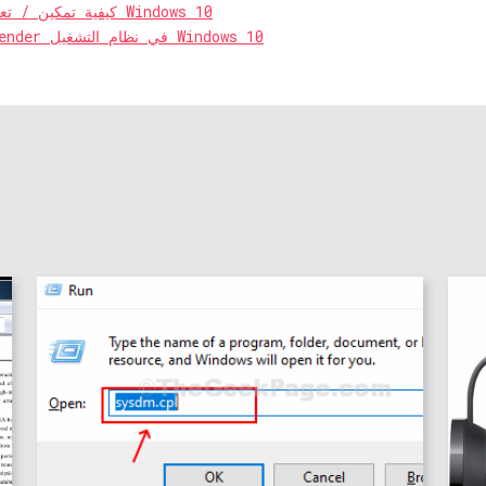
كيفية تمكين / تعطيل التشغيل التلقائي في نظام التشغيل Windows 10
كيفية تعطيل جدار حماية Windows Defender في نظام التشغيل Windows 10