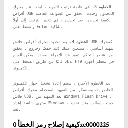
الخطوه 3.
في قائمة ترتيب التمهيد ، ابحث عن محرك
أقراص USB المحمول وحدده. تحقق من الضوابط الخاصة
بكيفية تحديده. بعد تحديده ، قم بتغيير الترتيب إلى أولاً
واضغط على Enter للتأكيد.
الخطوة 4.
بعد تحديد محرك أقراص فلاش USB كمحرك
تمهيد أساسي ، سيتعين عليك ذلك
حفظ وخروج
. تحقق
من عنصر التحكم لتنفيذ هذا الإجراء المحدد. يمكن القيام
بذلك غالبًا عن طريق الضغط على F10 في معظم أجهزة
الكمبيوتر.
بعد الخطوة الأخيرة ، سيتم إعادة تشغيل جهاز الكمبيوتر
الخاص بك وستتمكن من التمهيد باستخدام محرك أقراص
فلاش USB. بعد التمهيد من Windows Flash Drive ،
سترى شاشة إعداد Windows ، حيث سيُطلب منك تحديد
لغة.
كيفية إصلاح رمز الخطأ 0xc0000225