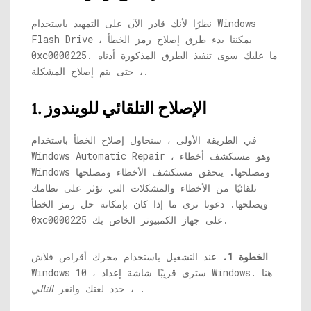
نظرًا لأنك قادر الآن على التمهيد باستخدام Windows
Flash Drive ، يمكننا بدء طرق إصلاح رمز الخطأ
0xc0000225. ما عليك سوى تنفيذ الطرق المذكورة أدناه
، حتى يتم إصلاح المشكلة.
1. الإصلاح التلقائي للويندوز
في الطريقة الأولى ، سنحاول إصلاح الخطأ باستخدام
Windows Automatic Repair ، وهو مستكشف أخطاء
Windows ومصلحها. يتحقق مستكشف الأخطاء ومصلحها
تلقائيًا من الأخطاء والمشكلات التي تؤثر على نظامك
ويصلحها. دعونا نرى ما إذا كان بإمكانه حل رمز الخطأ
0xc0000225 على جهاز الكمبيوتر الخاص بك.
الخطوة 1.
عند التشغيل باستخدام محرك أقراص فلاش
Windows 10 ، سترى قريبًا شاشة إعداد Windows. هنا
.
، حدد لغتك وانقر
التالي