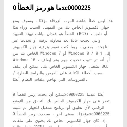
ما هو رمز الخطأ 0xc0000225
هذا ليس خطأ شاشة الموت الزرقاء مؤقتًا ، وسوف يمنع
جهاز الكمبيوتر الخاص بك من التمهيد. السبب وراء هذا
الخطأ هو فقدان بيانات تهيئة التمهيد (BCD) أو تلفها ،
والتي تحدث عادةً بعد محاولة ترقية أو تحديث غير
ناجحة. بمعنى ، ربما كنت تقوم بترقية جهاز الكمبيوتر
الخاص بك من Windows 7 أو Windows 8 / 8.1 إلى
Windows 10 ، أو أنه تم تثبيت تحديث مهم وتم إيقاف
تشغيل جهاز الكمبيوتر الخاص بك. يمكن أن يتلف BCD
بسبب أخطاء الكتابة على القرص والبرامج الضارة /
الفيروسات التي تهاجم ملفات النظام أيضًا.
يمكن أن يحدث رمز الخطأ 0xc0000225 أيضًا عندما
يتعذر على جهاز الكمبيوتر الخاص بك التحقق من التوقيع
الرقمي لأي تطبيق أو برنامج تشغيل للجهاز تم تثبيته
مؤخرًا. بمعنى آخر ، سيحدث رمز الخطأ 0xc0000225
إذا كان جهاز الكمبيوتر الخاص بك يحتوي على ملفات
نظام تالفة (BCD) أو جهاز معيب أو برنامج ضار يؤثر