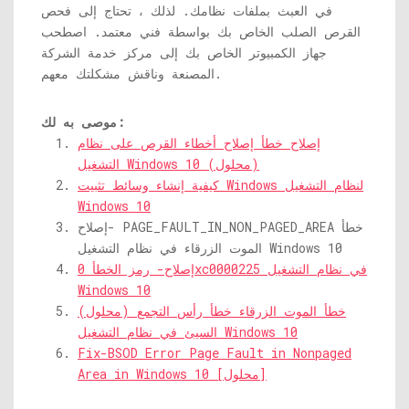
في العبث بملفات نظامك. لذلك ، تحتاج إلى فحص
القرص الصلب الخاص بك بواسطة فني معتمد. اصطحب
جهاز الكمبيوتر الخاص بك إلى مركز خدمة الشركة
المصنعة وناقش مشكلتك معهم.
موصى به لك:
إصلاح خطأ إصلاح أخطاء القرص على نظام
التشغيل Windows 10 (محلول)
كيفية إنشاء وسائط تثبيت Windows لنظام التشغيل
Windows 10
إصلاح- PAGE_FAULT_IN_NON_PAGED_AREA خطأ
الموت الزرقاء في نظام التشغيل Windows 10
إصلاح- رمز الخطأ 0xc0000225 في نظام التشغيل
Windows 10
(محلول) خطأ الموت الزرقاء خطأ رأس التجمع
السيئ في نظام التشغيل Windows 10
Fix-BSOD Error Page Fault in Nonpaged
Area in Windows 10 [محلول]