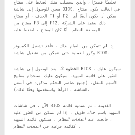
تعليميًا قصيرًا ، والذي سيطلب منك الضغط على مفتاح
معين للوصول إلى شاشة BIOS. في الغالب يكون مفتاح
الحذف ، أو مفتاح F1 أو F2. يمكن أن يكون أيضًا أي
مفتاح من F3 إلى F12. ذلك يعتمد على الشركة
المصنعة للنظام. أيًا كان المفتاح ، اضغط عليه.
إذا لم تتمكن من القيام بذلك ، فأعد تشغيل الكمبيوتر
وكرر العملية حتى تتمكن من تشغيل شاشة BIOS.
الخطوة 2.
بعد الوصول إلى شاشة BIOS ، سيكون عليك
العثور على قائمة التمهيد. سيكون عليك استخدام مفاتيح
الأسهم للتنقل. (جميع عناصر التحكم مذكورة في أسفل
الشاشة ، اقرأها واستخدمها وفقًا لذلك).
الآن ، في شاشات BIOS القديمة ، تم تسمية قائمة
التمهيد باسم
حذاء طويل
. إذا لم تتمكن من العثور عليه
، فابحث عنه
أعدادات النظام
. ستكون قائمة التمهيد
.
كقائمة فرعية في
أعدادات النظام