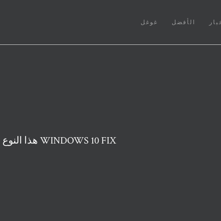
بار
الأفضل
غوغل
خطأ U052 - هذا النوع من رأس الطباعة غير صحيح في WINDOWS 10 FIX