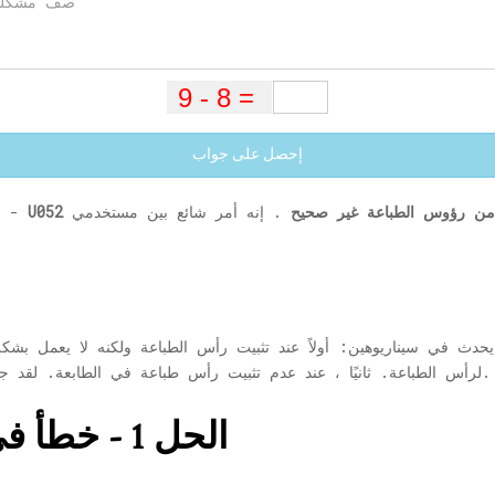
إحصل على جواب
لنوع من رؤوس الطباعة غير صحيح
. إنه أمر شائع بين مستخدمي Canon ويسهل حله ، ما عليك
يواجه العديد من مستخدمي طابعة Canon خطأ -
يحدث في سيناريوهين: أولاً عند تثبيت رأس الطباعة ولكنه لا يعمل بشك
لرأس الطباعة. ثانيًا ، عند عدم تثبيت رأس طباعة في الطابعة. لقد جمعنا الحلول لكلتا الحالتين ، اتبع الخطوات أدناه.
الحل 1 - خطأ في تثبيت رأس الطباعة