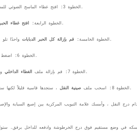
الخطوة 3: افتح غطاء الماسح الضوئي للمستند الرئيسي ، وتأكد من أنك لا تلمس أي زر.
وانتظر حتى يتوقف رأس الطباعة عن الحركة.
الخطوة الرابعة:
افتح غطاء الحبر
واحدًا تلو الآخر عن طريق الضغط على الرافعة ثم رفعها.
الخطوة الخامسة:
قم بإزالة كل الحبر
الدبابات
زر حتى يتوقف رأس الطباعة عن الحركة.
الخطوة 6: اضغط
وضعها أسفل خزانات الحبر وادفعها لأسفل تمامًا.
الخطوة 7: قم بإزالة ملف
الغطاء الداخلي
، ستجدها قاسية قليلاً لكنها ستنزلق لأسفل إذا قمت بتطبيق القليل من القوة.
الخطوة 8: اسحب ملف
صينية النقل
باستخدام درج النقل ، وأمسك علامة التبويب المركزية بين إصبع السبابة و
بعة ، أمسكه في وضع مستقيم فوق درج الخرطوشة وادفعه للداخل برفق. ستو