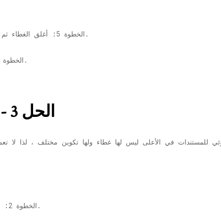
الخطوة 5: أغلق الغطاء ثم قم بتشغيل الطابعة بعد توصيلها بمصدر الطاقة.
الخطوة 6: قم بتوصيله بالكمبيوتر واختبر طباعة صفحة.
الحل 3 - للطابعات بدون غطاء
ي للمستندات في الأعلى ليس لها غطاء ولها تكوين مختلف ، لذا لا تعمل
واسحبه للخارج برفق.
الخطوة 2: امسك