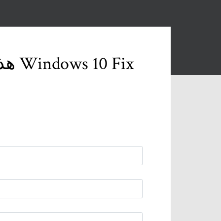
خطأ U052 - هذا النوع من رأس الطباعة غير صحيح في Windows 10 Fix