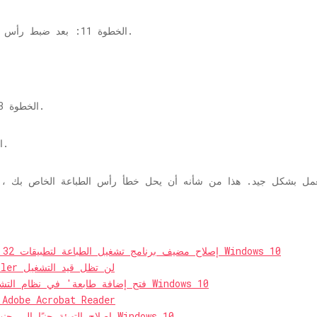
الخطوة 11: بعد ضبط رأس الطباعة بشكل صحيح ، ادفع الدرج إلى الداخل.
الخطوة 13: أدخل جميع الأحبار في الفتحات الخاصة بها.
الخطوة 14: أغلق غطاء الحبر والغطاء الرئيسي.
تعمل بشكل جيد. هذا من شأنه أن يحل خطأ رأس الطباعة الخاص بك ، أخ
إصلاح مضيف برنامج تشغيل الطباعة لتطبيقات 32 بت توقف عن العمل في نظام التشغيل Windows 10
إصلاح خدمة Windows 10 Print Spooler لن تظل قيد التشغيل
إصلاح: خطأ 'يتعذر على Windows فتح إضافة طابعة' في نظام التشغيل Windows 10
إصلاح: لا يمكن طباعة ملفات pdf من dobe Acrobat Reader
إصلاح التهيئة جنبًا إلى جنب هو خطأ غير صحيح في نظام التشغيل Windows 10