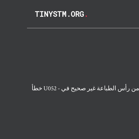
TINYSTM.ORG
.