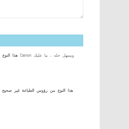
U052 هذا ا
U052 - هذا النوع من رؤوس الطباعة
غير صحيح