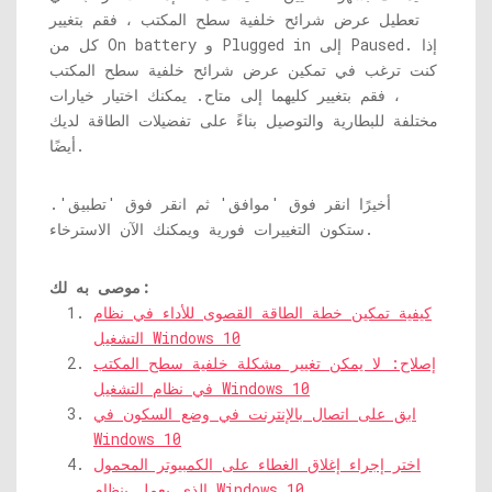
تعطيل عرض شرائح خلفية سطح المكتب ، فقم بتغيير
كل من On battery و Plugged in إلى Paused. إذا
كنت ترغب في تمكين عرض شرائح خلفية سطح المكتب
، فقم بتغيير كليهما إلى متاح. يمكنك اختيار خيارات
مختلفة للبطارية والتوصيل بناءً على تفضيلات الطاقة لديك
أيضًا.
أخيرًا انقر فوق 'موافق' ثم انقر فوق 'تطبيق'.
ستكون التغييرات فورية ويمكنك الآن الاسترخاء.
موصى به لك:
كيفية تمكين خطة الطاقة القصوى للأداء في نظام
التشغيل Windows 10
إصلاح: لا يمكن تغيير مشكلة خلفية سطح المكتب
في نظام التشغيل Windows 10
ابق على اتصال بالإنترنت في وضع السكون في
Windows 10
اختر إجراء إغلاق الغطاء على الكمبيوتر المحمول
الذي يعمل بنظام Windows 10