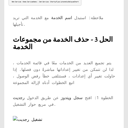
Get-Service -Name ServiceName | Set-Service -StartupType AutomaticDelayedStart
ملاحظة: استبدل
اسم الخدمة
مع الخدمة التي تريد
تأجيلها.
الحل 3 - حذف الخدمة من مجموعات
الخدمة
يتم تجميع العديد من الخدمات معًا في قائمة الخدمات ،
لذا لن تتمكن من تغيير إعداداتها مباشرةً دون فصلها. إذا
حاولت تغيير أي إعدادات ، فستتلقى خطأ رفض الوصول ،
اتبع الخطوات أدناه لإزالة المجموعة
الخطوة 1: افتح
سجل ويندوز
عن طريق الدخول
رجديت
في مربع حوار التشغيل.