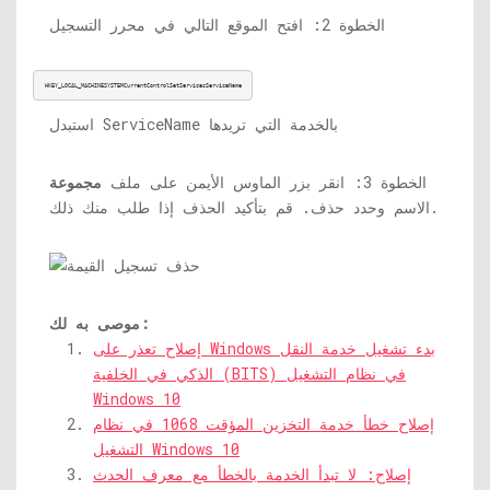
الخطوة 2: افتح الموقع التالي في محرر التسجيل
HKEY_LOCAL_MACHINESYSTEMCurrentControlSetServicesServiceName
استبدل ServiceName بالخدمة التي تريدها
الخطوة 3: انقر بزر الماوس الأيمن على ملف
مجموعة
الاسم وحدد حذف. قم بتأكيد الحذف إذا طلب منك ذلك.
موصى به لك:
إصلاح تعذر على Windows بدء تشغيل خدمة النقل
الذكي في الخلفية (BITS) في نظام التشغيل
Windows 10
إصلاح خطأ خدمة التخزين المؤقت 1068 في نظام
التشغيل Windows 10
إصلاح: لا تبدأ الخدمة بالخطأ مع معرف الحدث