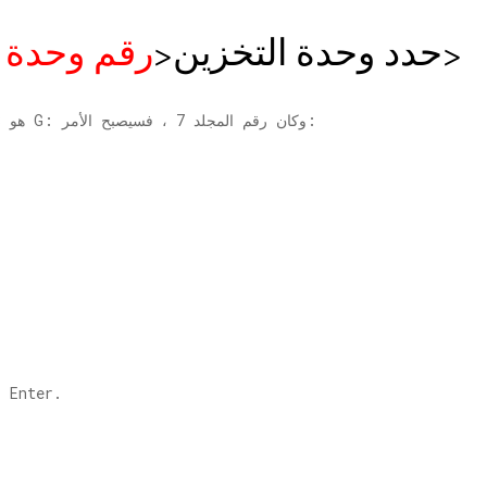
>
DISKPART> حدد وحدة التخزين<
رقم وحدة ا
على سبيل المثال. إذا كان محرك أقراص USB هو G: وكان رقم المجلد 7 ، فسيصبح الأمر:
6] الآن انسخ والصق الأمر التالي واضغط على Enter.