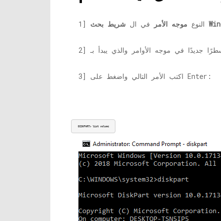
 Windows
1] النوع
موجه الأمر
في ال
3] اكتب الأمر التالي واضغط على Enter:
DISKPART> list volume