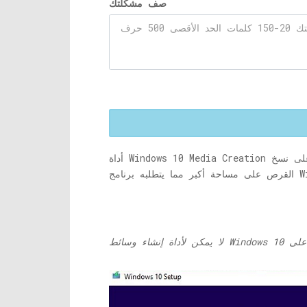
صف مشكلتك
أداة Windows 10 Media Creation هي البرنامج الذي يساعد على نسخ Windows 10 إلى قرص USB قابل للتمهيد. من الواضح أنه من الضروري أن يحتوي