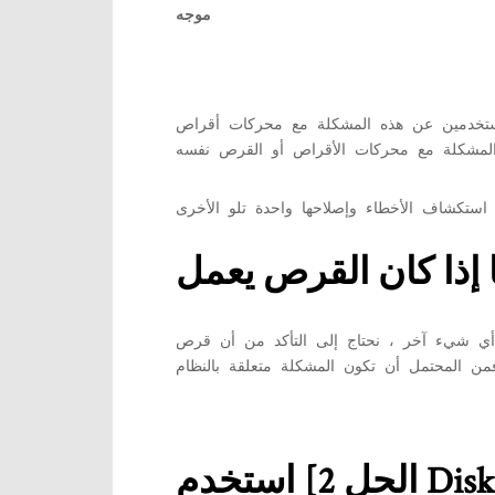
موجه
 مع محركات أقراص SanDisk USB. وبالتالي ، إذا كنت تستخدم محركات أقراص SanDisk USB ، فقد تضطر إلى
ر ، نحتاج إلى التأكد من أن قرص USB نفسه جيد وجيد. حاول التحقق منه عن طريق إدخاله في أنظمة مختلفة وحاول نسخ برامج مختلفة فيه.