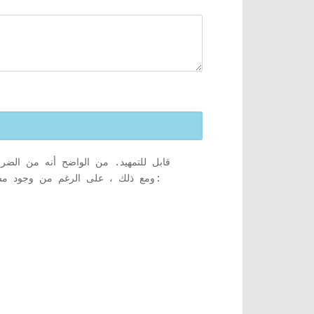
القرص على مساحة أكبر مما يتطلبه برنامج Windows 10. ومع ذلك ، على الرغم من وجود مساحة كافية ، تقدم أداة إنشاء الوسائط رسالة الخطأ التالية: