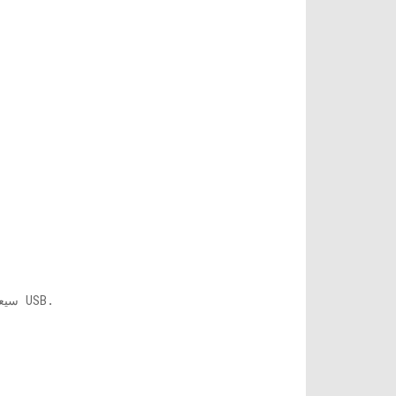
4] سيعرض هذا جميع محركات الأقراص مع حرف محرك الأقراص ورقم المجلد. لاحظ رقم وحدة التخزين لمحرك أقراص USB.