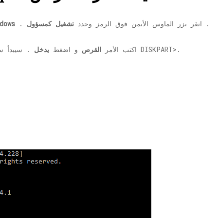
.
. انقر بزر الماوس الأيمن فوق الرمز وحدد
تشغيل كمسؤول
شريط بحث
. سيبدأ سطرًا جديدًا في موجه الأوامر والذي يبدأ بـ DISKPART>.
2] اكتب الأمر
القرص
و اضغط
يدخل